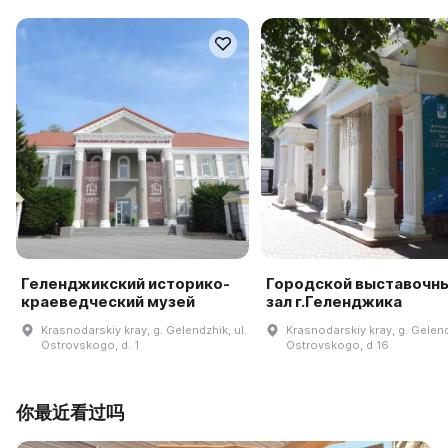
Геленджикский историко-
Городской выставочн
краеведческий музей
зал г.Геленджика
Krasnodarskiy kray, g. Gelendzhik, ul.
Krasnodarskiy kray, g. Gelend
Ostrovskogo, d. 1
Ostrovskogo, d 16
你最近看过吗