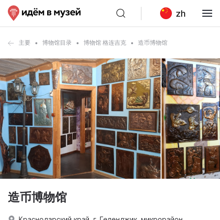
zh
主要
博物馆目录
博物馆 格连吉克
造币博物馆
造币博物馆
Краснодарский край, г. Геленджик, микрорайон