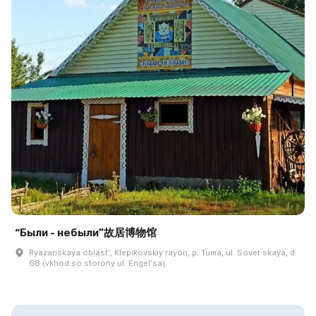
“Были - небыли”故居博物馆
Ryazanskaya oblastʹ, Klepikovskiy rayon, p. Tuma, ul. Sovet·skaya, d.
68 (vkhod so storony ul. Engelʹsa).