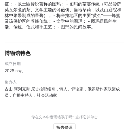
征； - 以土匪传说著称的图玛； - 图玛的茶宴传统（可品尝萨
莫瓦尔煮的茶、文学主题的薄煎饼、当地草药，以及由庭院和
林中浆果制成的果酱）； - 梅舍拉地区的主要“黄金”——蜂蜜
及该保护区的养蜂传统； - 文学中的图玛； - 图玛居民的生
活、传统、仪式和手工艺； - 图玛的民间故事。
博物馆特色
成立日期
2026 год
创办人
古山·阿列克谢·尼古拉耶维奇，诗人、评论家，俄罗斯作家联盟成
员，广播主持人，社会活动家
你在文本中发现错误了吗? 选择它并单击
报告错误