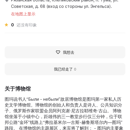
Советская, д. 68 (вход со стороны ул. Энгельса).
在地图上显示
0
还没有印象
我想去
我已经走了
0
关于博物馆
图玛说书人“Были - небыли”故居博物馆是图玛第一家私人历
史文学博物馆。博物馆的创始人和负责人是诗人、公共知识分
子、俄罗斯作家联盟会员阿列克谢·尼古拉耶维奇·古山。 博物
馆坐落于小镇中心，距雄伟的三一教堂步行仅三分钟，位于联
邦公路“金环”线路上“弗拉基米尔—古斯-赫鲁斯塔尔内—图玛”
路段。 在博物馆的主题展区，来宾将了解到： - 图玛的主要象