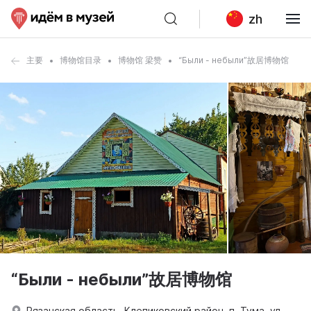
zh
主要
博物馆目录
博物馆 梁赞
“Были - небыли”故居博物馆
“Были - небыли”故居博物馆
Рязанская область, Клепиковский район, п. Тума, ул.