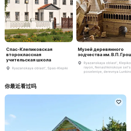
Спас-Клепиковская
Музей деревянного
второклассная
зодчества им. В.П. Гро
учительская школа
Ryazanskaya oblastʹ, Klepiko
rayon, Nenashkinskoye selʹ
Ryazanskaya oblastʹ, Spas-Klepiki
poseleniye, derevnya Lunkin
你最近看过吗