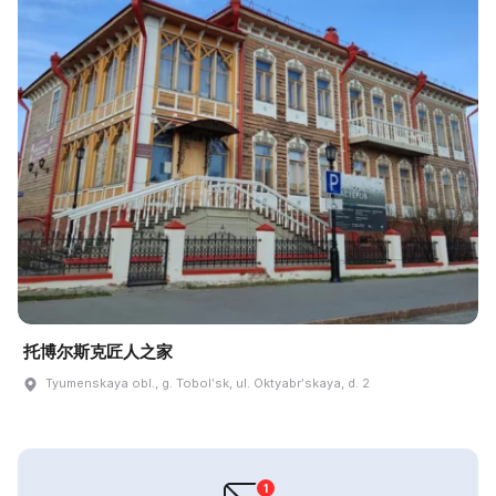
托博尔斯克匠人之家
Tyumenskaya obl., g. Tobolʹsk, ul. Oktyabrʹskaya, d. 2