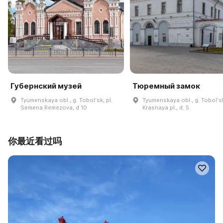
Губернский музей
Тюремный замок
Tyumenskaya obl., g. Tobolʹsk, pl.
Tyumenskaya obl., g. Tobolʹs
Semena Remezova, d 10
Krasnaya pl., d. 5
你最近看过吗