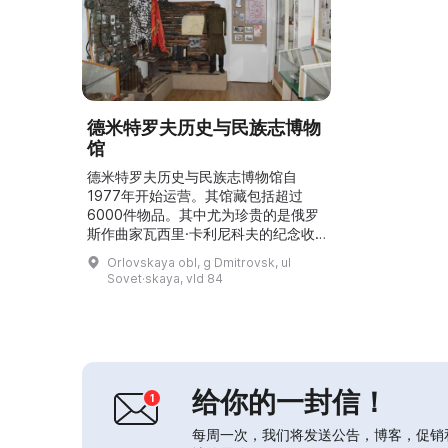
德米特罗夫历史与民族志博物
馆
德米特罗夫历史与民族志博物馆自
1977年开始运营。其馆藏包括超过
6000件物品。其中尤为珍贵的是俄罗
斯作曲家瓦西里·卡利尼科夫的纪念收
藏，以及19世纪至20世纪初的城镇和
Orlovskaya obl, g Dmitrovsk, ul
农村生活用品。参观者可以在历史展厅
Sovet·skaya, vld 84
了解该地区的历史，也可以在民族志展
厅观赏生活用品。此外，博物馆还举办
临时展览、各类活动、博物馆课堂和地
方历史讲座。...
给你的一封信！
每周一次，我们将发送公告，博客，促销