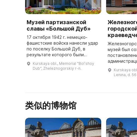
Музей партизанской
Железног
славы «Большой Дуб»
городско
краеведч
17 октября 1942 г. немецко-
фашистские войска нанесли удар
Железногорс
по поселку Большой Дуб, в
музей был со
результате которого были
постановлен
расстреляны 44 мирных жителя,
администраци
Kurskaya obl., Memorial "Bolʹshoy
в том числе 26 детей и пятеро
году. В начал
Dub", Zheleznogorskiy r-n.
Kurskaya obl
грудных младенцев. Чтобы не
маленьком з
Lenina, d. 56
заб ...
Комнаты школ
类似的博物馆