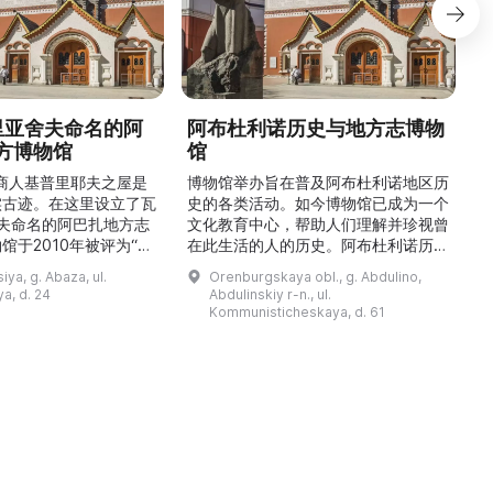
德里亚舍夫命名的阿
阿布杜利诺历史与地方志博物
方博物馆
馆
1
的商人基普里耶夫之屋是
博物馆举办旨在普及阿布杜利诺地区历
实古迹。在这里设立了瓦
史的各类活动。如今博物馆已成为一个
舍夫命名的阿巴扎地方志
文化教育中心，帮助人们理解并珍视曾
馆于2010年被评为“哈
在此生活的人的历史。阿布杜利诺历史
市级博物馆”。博物馆
与地方志博物馆于1966年在当地知名
ya, g. Abaza, ul.
Orenburgskaya obl., g. Abdulino,
及哈卡斯地区自公元前4
人士的倡议下创建。最初位于共产党街
a, d. 24
Abdulinskiy r-n., ul.
为主题，展出有箭头、刀
274号商人沃罗比约夫住宅附属建筑
Kommunisticheskaya, d. 61
质胸针、石磨等。庄园被
内。现址为共产党街61号。馆内常设
绕，院内有宽敞的谷仓和
展览包括“农民小屋”、“阿布杜利诺的
耶夫之屋是了解阿巴扎历
商人”、“战斗荣耀厅”和“阿布杜利诺：
史并度过难忘时光的绝佳场所。 ...
20世纪”。博物馆定期举办旨在推广阿
布杜利诺地区历史 ...