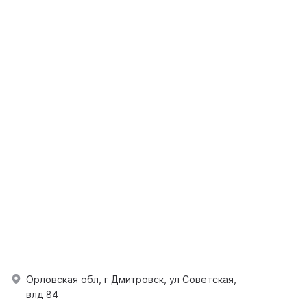
Орловская обл, г Дмитровск, ул Советская,
влд 84