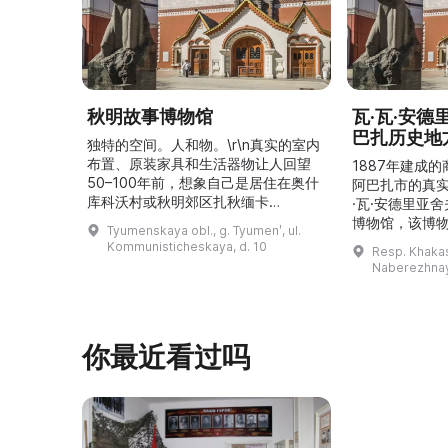
秋明故事博物馆
瓦·瓦·安
巴扎历史地
独特的空间。人和物。\r\n真实的室内
布置、原装家具和生活器物让人回望
1887年建成
50–100年前，想象自己是居住在奥什
阿巴扎市的真
库科沃村或秋明郊区扎秋缅卡
·瓦·安德里亚
（Затюменка）的一座小木屋的居
博物馆，该博物
Tyumenskaya obl., g. Tyumenʹ, ul.
民。\r\n\r\n博物馆的展览再现了我曾
卡斯共和国最佳
Kommunisticheskaya, d. 10
Resp. Khakasi
祖母安娜·科尔尼洛夫娜·奥什库科娃
的陈列以城市
Naberezhnay
（Анна Корниловна Ошкукова）一
–3世纪的历史
家的日常生活场景——她是一位“世代
具、青铜与银
为农”的农妇，其祖先在16世纪末是最
坚固的砖墙环
早从北德维纳（Северна ...
马厩。基普里
你最近看过吗