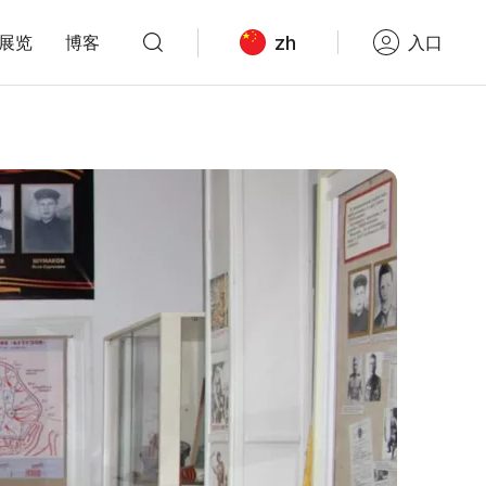
zh
展览
博客
入口