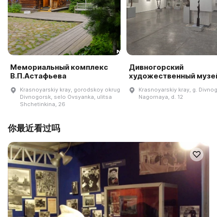
Мемориальный комплекс
Дивногорский
В.П.Астафьева
художественный музе
Krasnoyarskiy kray, gorodskoy okrug
Krasnoyarskiy kray, g. Divnog
Divnogorsk, selo Ovsyanka, ulitsa
Nagornaya, d. 12
Shchetinkina, 26
你最近看过吗