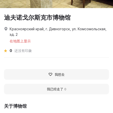
迪夫诺戈尔斯克市博物馆
Красноярский край, г. Дивногорск, ул. Комсомольская,
зд. 2
在地图上显示
0
还没有印象
我想去
我已经走了
0
关于博物馆