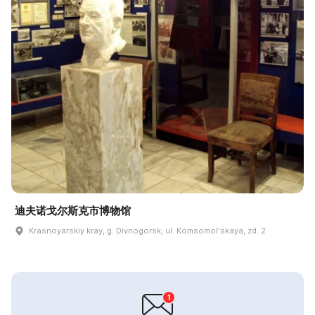
迪夫诺戈尔斯克市博物馆
Krasnoyarskiy kray, g. Divnogorsk, ul. Komsomolʹskaya, zd. 2