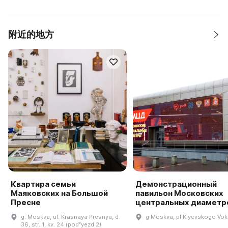
附近的地方
Квартира семьи
Демонстрационный
Маяковских на Большой
павильон Московских
Пресне
центральных диаметр
g. Moskva, ul. Krasnaya Presnya, d.
g Moskva, pl Kiyevskogo Vok
36, str. 1, kv. 24 (podʺyezd 2)