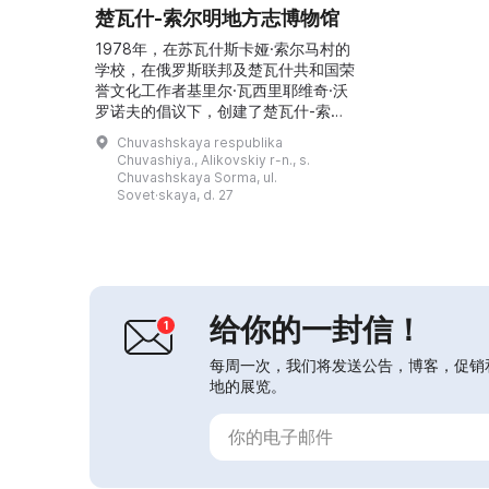
楚瓦什-索尔明地方志博物馆
1978年，在苏瓦什斯卡娅·索尔马村的
学校，在俄罗斯联邦及楚瓦什共和国荣
誉文化工作者基里尔·瓦西里耶维奇·沃
罗诺夫的倡议下，创建了楚瓦什-索尔
明地方志博物馆。地方志博物馆被分配
Chuvashskaya respublika
到文化宫的一处总面积为200平方米的
Chuvashiya., Alikovskiy r-n., s.
房间。1989年，博物馆获得了在“索尔
Chuvashskaya Sorma, ul.
明斯基”国营农场的人民博物馆称号。
Sovet·skaya, d. 27
该地区居民积极参与了为博物馆收集展
品，最终展出了2820件展品。自2015
年5月起，楚瓦什-索尔明地方志博物馆
成为楚...
给你的一封信！
每周一次，我们将发送公告，博客，促销
地的展览。