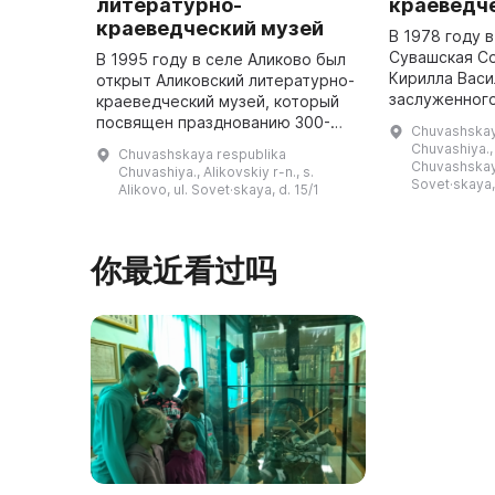
литературно-
краеведч
краеведческий музей
В 1978 году 
Сувашская С
В 1995 году в селе Аликово был
Кирилла Васи
открыт Аликовский литературно-
заслуженног
краеведческий музей, который
культуры Ро
посвящен празднованию 300-
Chuvashskay
и Чувашской 
летия поселка. Ранее в этом
Chuvashiya., 
Chuvashskaya respublika
создан Чува
здании располагалось
Chuvashskay
Chuvashiya., Alikovskiy r-n., s.
краевед ...
Аликовское двухклассное
Sovet·skaya,
Alikovo, ul. Sovet·skaya, d. 15/1
училище, во ...
你最近看过吗