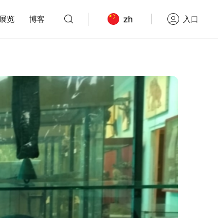
zh
展览
博客
入口