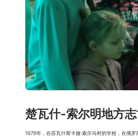
楚瓦什-索尔明地方志
1978年，在苏瓦什斯卡娅·索尔马村的学校，在俄