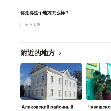
你觉得这个地方怎么样？
附近的地方
Аликовский районный
Чувашско