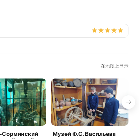
在地图上显示
-Сорминский
Музей Ф.С. Васильева
C