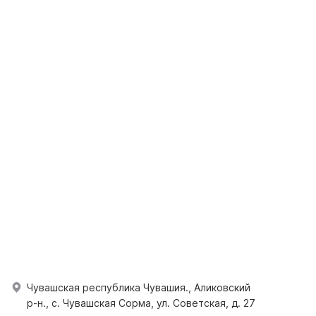
Чувашская республика Чувашия., Аликовский
р-н., с. Чувашская Сорма, ул. Советская, д. 27