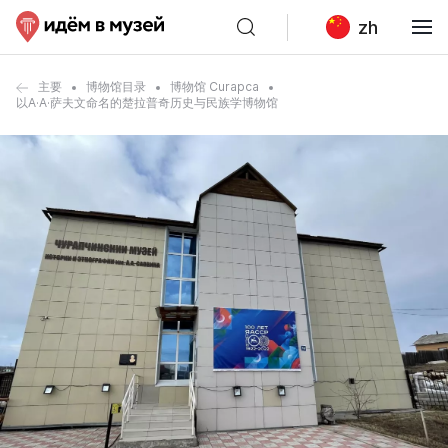
zh
主要
博物馆目录
博物馆 Curapca
以A·A·萨夫文命名的楚拉普奇历史与民族学博物馆