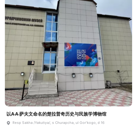
以A·A·萨夫文命名的楚拉普奇历史与民族学博物馆
Resp Sakha /Yakutiya/, s Churapcha, ul Gorʹkogo, d 16