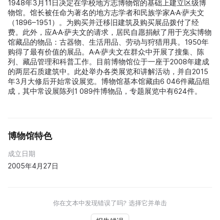
1948年3月11日决定在学校地方志博物馆的基础上建立区级博
物馆。馆长被任命为著名的地方志学者和民族学家A·A·萨夫文
（1896–1951）。为购买并迁移旧建筑及购买展品拨付了经
费。此外，应A·A·萨夫文的请求，居民自愿捐献了用于充实博物
馆藏品的物品：古器物、生活用品、劳动与狩猎用具。1950年
购得了最有价值的展品。A·A·萨夫文在群众中开展了搜集、陈
列、藏品管理和科普工作。目前博物馆位于一座于2008年建成
的两层石质建筑中。此处举办各类展览和讲解活动，并自2015
年3月大修后开始常设展览。博物馆基本馆藏由6 046件藏品组
成，其中常设展陈列1 089件博物品，专题展览中有624件。
博物馆特色
成立日期
2005年4月27日
你在文本中发现错误了吗? 选择它并单击