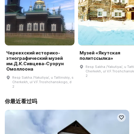
Черкехский историко-
Музей «Якутская
этнографический музей
политссылка»
им.Д.К.Сивцева-Суорун
Resp Sakha /Yakutiya/, u Tatti
Омоллоона
Cherkekh, ul V.F.Troshchans
2
Resp Sakha /Yakutiya/, u Tattinskiy, s
Cherkekh, ul V.F.Troshchanskogo, d
2
你最近看过吗