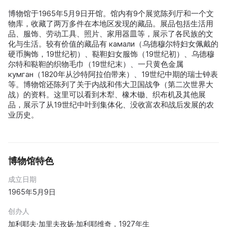
博物馆于1965年5月9日开馆。馆内有9个展览陈列厅和一个文
物库，收藏了两万多件在本地区发现的藏品。展品包括生活用
品、服饰、劳动工具、照片、家用器皿等，展示了各民族的文
化与生活。较有价值的藏品有 камали（乌德穆尔特妇女佩戴的
硬币胸饰，19世纪初）、鞑靼妇女服饰（19世纪初）、乌德穆
尔特和鞑靼的织物毛巾（19世纪末）、一只黄色金属
кумган（1820年从沙特阿拉伯带来）、19世纪中期的瑞士钟表
等。博物馆还陈列了关于内战和伟大卫国战争（第二次世界大
战）的资料。这里可以看到木犁、橡木锄、织布机及其他展
品，展示了从19世纪中叶到集体化、没收富农和战后发展的农
业历史。
博物馆特色
成立日期
1965年5月9日
创办人
加利耶夫·加里夫孜扬·加利耶维奇，1927年生