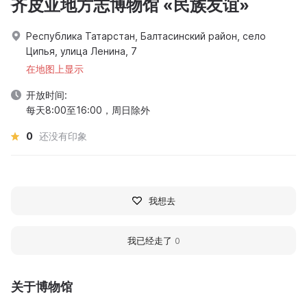
齐皮亚地方志博物馆 «民族友谊»
Республика Татарстан, Балтасинский район, село
Ципья, улица Ленина, 7
在地图上显示
开放时间:
每天8:00至16:00，周日除外
0
还没有印象
我想去
我已经走了
0
关于博物馆