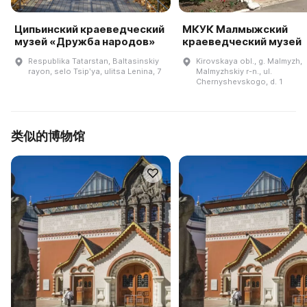
Ципьинский краеведческий
МКУК Малмыжский
музей «Дружба народов»
краеведческий музей
Respublika Tatarstan, Baltasinskiy
Kirovskaya obl., g. Malmyzh,
rayon, selo Tsipʹya, ulitsa Lenina, 7
Malmyzhskiy r-n., ul.
Chernyshevskogo, d. 1
类似的博物馆