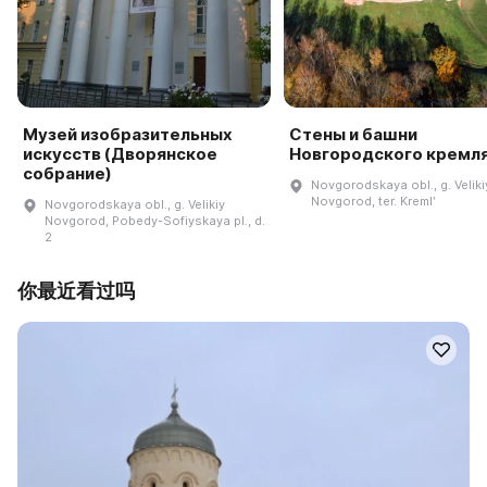
Музей изобразительных
Стены и башни
искусств (Дворянское
Новгородского кремл
собрание)
Novgorodskaya obl., g. Veliki
Novgorod, ter. Kremlʹ
Novgorodskaya obl., g. Velikiy
Novgorod, Pobedy-Sofiyskaya pl., d.
2
你最近看过吗