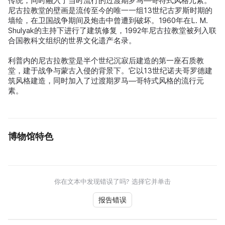
传统，同时融入了当时流行的过渡期罗马—哥特式风格元素。
尼古拉教堂的壁画是流传至今的唯一一组13世纪古罗斯时期的
墙绘，在卫国战争期间及炮击中曾遭到破坏。1960年在L. M.
Shulyak的主持下进行了建筑修复，1992年尼古拉教堂被列入联
合国教科文组织的世界文化遗产名录。
利普内的尼古拉教堂是半个世纪沉寂后建造的第一座石质教
堂，建于战争与蒙古入侵的背景下。它以13世纪诺夫哥罗德建
筑风格建造，同时加入了过渡期罗马—哥特式风格的流行元
素。
博物馆特色
你在文本中发现错误了吗? 选择它并单击
报告错误