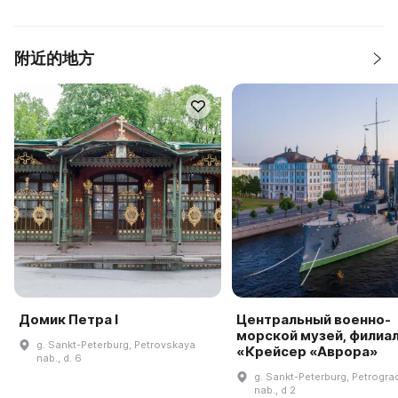
附近的地方
Домик Петра I
Центральный военно-
морской музей, филиа
g. Sankt-Peterburg, Petrovskaya
«Крейсер «Аврора»
nab., d. 6
g. Sankt-Peterburg, Petrogr
nab., d 2