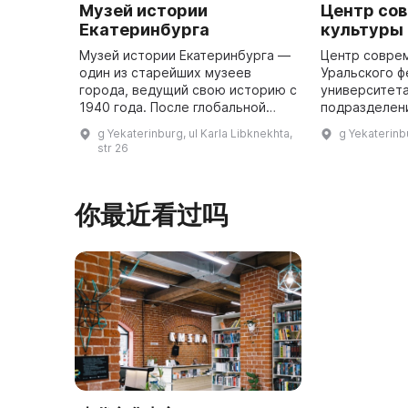
Музей истории
Центр со
Екатеринбурга
культуры
Музей истории Екатеринбурга —
Центр совре
один из старейших музеев
Уральского 
города, ведущий свою историю с
университет
1940 года. После глобальной
подразделен
трансформации в 1995 году
искусствовед
g Yekaterinburg, ul Karla Libknekhta,
g Yekaterinbu
бывший Мемориальный музей
культурологи
str 26
Свердлова обрел новое имя и
практической
статус ...
你最近看过吗