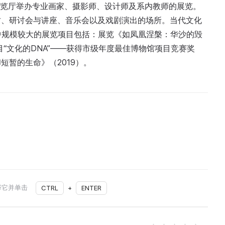
。展览厅举办专业画家、摄影师、设计师及系内教师的展览。
坊、研讨会与讲座、音乐会以及戏剧演出的场所。当代文化
年中规模较大的展览项目包括：展览《如凤凰涅槃：华沙的毁
夜”项目“文化的DNA”——获得市级年度最佳博物馆项目竞赛奖
却短暂的生命》（2019）。
择它并单击
CTRL
+
ENTER