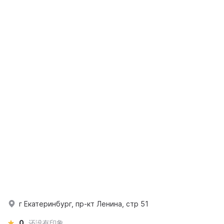
г Екатеринбург, пр-кт Ленина, стр 51
0
还没有印象