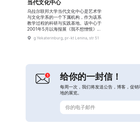
当代文化中心
乌拉尔联邦大学当代文化中心是艺术学
与文化学系的一个下属机构，作为该系
教学过程的科研与实践基地。该中心于
2001年5月以海报展《我不想憎恨》开
幕。展览厅举办专业画家、摄影师、设
g Yekaterinburg, pr-kt Lenina, str 51
计师及系内教师的展览。当代文化的展
览空间成为举办艺术家见面会、工作
坊、研讨会与讲座、音乐会以及戏剧演
出的场所。当代文化中心是“博物馆之
夜”活动的常年参与者。 在近几年中规
模较大的展览项目包括：展览《如凤凰
给你的一封信！
涅槃：华沙的毁灭与重...
每周一次，我们将发送公告，博客，促销
地的展览。