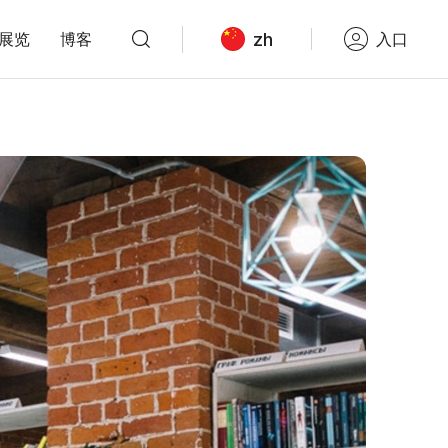
zh
展览
博客
入口