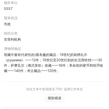
储存单位
5557
预算状况
市政
组织分类
非营利机构
博物馆物品
馆藏中最有代表性的/最有趣的藏品：19世纪的刺绣礼巾
（рушники）——12件；19世纪至20世纪初的生活用铃铛——30
件；萨摩瓦尔（俄式茶炊）收藏——18件；革命前的硬币和纸币收
藏——140件；考古藏品——120件。
你在文本中发现错误了吗? 选择它并单击
报告错误