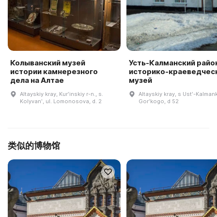
Колыванский музей
Усть-Калманский райо
истории камнерезного
историко-краеведчес
дела на Алтае
музей
Altayskiy kray, Kurʹinskiy r-n., s.
Altayskiy kray, s Ustʹ-Kalmank
Kolyvanʹ, ul. Lomonosova, d. 2
Gorʹkogo, d 52
类似的博物馆