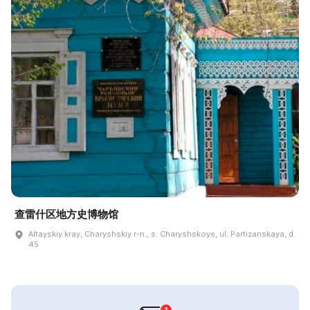
查雷什区地方史博物馆
Altayskiy kray, Charyshskiy r-n., s. Charyshskoye, ul. Partizanskaya, d.
45