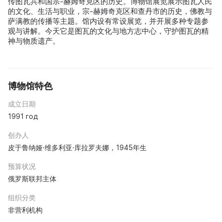
传图瓦共和国宗-赫姆奇克区的历史。博物馆展览展示图瓦人民
的文化、生活与职业，宗-赫姆奇克区和查丹市的历史，佛教与
萨满教的传播等主题。馆内设有常设展览，并开展多种专题参
观与讲解。今天它是图瓦的文化与地方志中心，守护图瓦的精
神与物质遗产。
博物馆特色
成立日期
1991 год
创办人
皮于鲁纳娅·维多利亚·库拉罗夫娜，1945年生
预算状况
俄罗斯联邦主体
组织分类
非营利机构