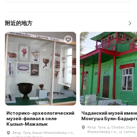
附近的地方
Историко-археологический
Чаданский музей имен
музей-филиал в селе
Монгуша Буян-Бадырг
Кызыл-Мажалык
Resp. Tyva, g. Chadan, Dzun-
Khemchikskiy r-n., ul. Lenina,
Resp. Tyva, Barun-Khemchikskiy r-n.,