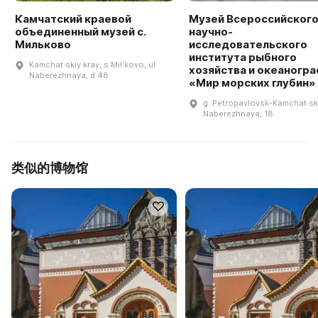
Камчатский краевой
Музей Всероссийског
объединенный музей с.
научно-
Мильково
исследовательского
института рыбного
Kamchat·skiy kray, s Milʹkovo, ul
хозяйства и океаногр
Naberezhnaya, d 48
«Мир морских глубин»
g. Petropavlovsk-Kamchat·ski
Naberezhnaya, 18
类似的博物馆