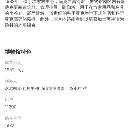
1982年，位于埃索村中心，乌克西昌河畔。博物馆园区内有哥
萨克要塞建筑群、管理小屋、防御塔、用于存放家用品和马具
的小谷仓、展厅建筑、19世纪的科里亚克半地下式住宅和科里
亚克高架储藏棚。此外，园区内还能看到以堪察加土著神话为
题材的木雕组合。
博物馆特色
成立日期
1982 год
创办人
达尼柳克·瓦列里·亚历山德罗维奇，1940年生
用户
11290
储存单位
1832