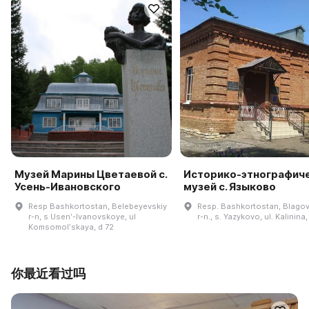
Музей Марины Цветаевой с.
Историко-этнографич
Усень-Ивановского
музей с. Языково
Resp Bashkortostan, Belebeyevskiy
Resp. Bashkortostan, Blagov
r-n, s Usenʹ-Ivanovskoye, ul
r-n., s. Yazykovo, ul. Kalinina,
Komsomolʹskaya, d 72
你最近看过吗