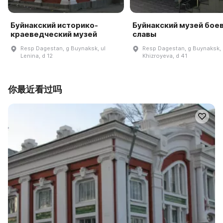
Буйнакский историко-
Буйнакский музей бое
краеведческий музей
славы
Resp Dagestan, g Buynaksk, ul
Resp Dagestan, g Buynaksk, 
Lenina, d 12
Khizroyeva, d 41
你最近看过吗