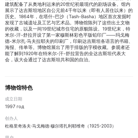
建筑配备了从奥地利运来的20世纪初最现代的剧场设备。馆内
展示了达吉斯坦地区自公元前4千年以来（即有人居住以来）的
历史。1864年，在塔什-巴沙（Tash-Basha）地区首次发掘时
发现了古城遗址及工艺与艺术品。博物馆陈列了这些出土文物
的收藏，以及一间19世纪城市住宅的原貌陈设。19世纪末，特
米尔-汗-舒拉开设了第一家穆斯林彩色平版铅印厂——玛戈梅
德-米尔扎·马夫拉耶夫的印刷厂，印刷达吉斯坦各语言的书籍、
海报、传单等。博物馆展出了用于排版的字模收藏。参观者还
能了解到1920年在特米尔-汗-舒拉宣告的全达吉斯坦代表大
会，该大会通过了达吉斯坦共和国的自治。
博物馆特色
成立日期
1997 год
创办人
杜格里奇洛夫·马戈梅德·穆尔塔扎利耶维奇（1925-2003）
用户