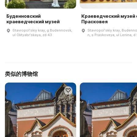
Буденновский
Краеведческий музей 
краеведческий музей
Прасковея
Stavropolʹskiy kray, g Budennovsk,
Stavropolʹskiy kray, Budenno
ul Oktyabrʹskaya, zd 43
n, s Praskoveya, ul Lenina, d
类似的博物馆