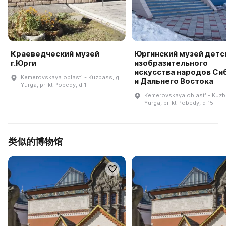
Краеведческий музей
Юргинский музей детс
г.Юрги
изобразительного
искусства народов Си
Kemerovskaya oblastʹ - Kuzbass, g
и Дальнего Востока
Yurga, pr-kt Pobedy, d 1
Kemerovskaya oblastʹ - Kuzb
Yurga, pr-kt Pobedy, d 15
类似的博物馆