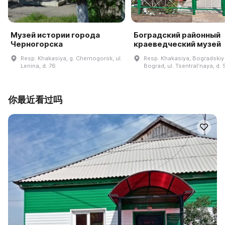
Музей истории города
Боградский районный
Черногорска
краеведческий музей
Resp. Khakasiya, g. Chernogorsk, ul.
Resp. Khakasiya, Bogradskiy r
Lenina, d. 76
Bograd, ul. Tsentralʹnaya, d. 
你最近看过吗