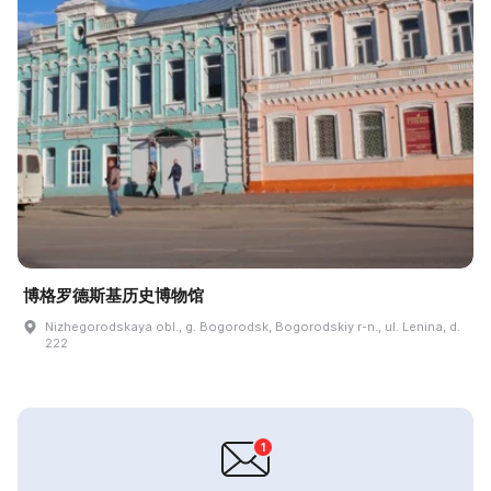
博格罗德斯基历史博物馆
Nizhegorodskaya obl., g. Bogorodsk, Bogorodskiy r-n., ul. Lenina, d.
222