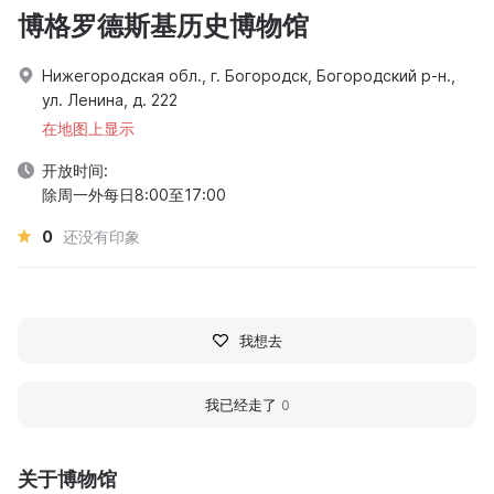
博格罗德斯基历史博物馆
Нижегородская обл., г. Богородск, Богородский р-н.,
ул. Ленина, д. 222
在地图上显示
开放时间:
除周一外每日8:00至17:00
0
还没有印象
我想去
我已经走了
0
关于博物馆