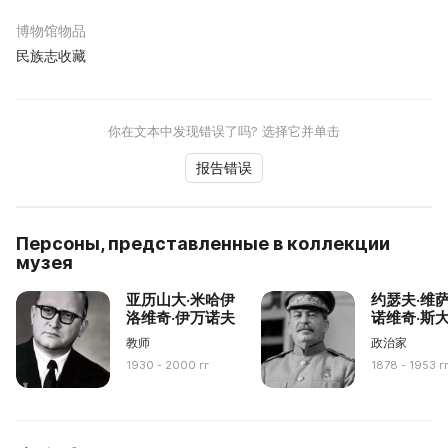
博物馆物品
民族志收藏
你在文本中发现错误了吗? 选择它并单击
报告错误
Персоны, представленные в коллекции
музея
亚历山大·米哈伊
约瑟夫·维
洛维奇·伊万诺夫
诺维奇·斯
教师
政治家
1930 - 2000 гг
1878 - 1953 г