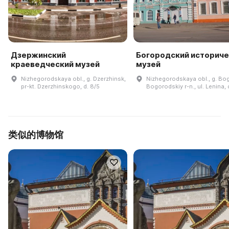
Дзержинский
Богородский историче
краеведческий музей
музей
Nizhegorodskaya obl., g. Dzerzhinsk,
Nizhegorodskaya obl., g. Bo
pr-kt. Dzerzhinskogo, d. 8/5
Bogorodskiy r-n., ul. Lenina, 
类似的博物馆