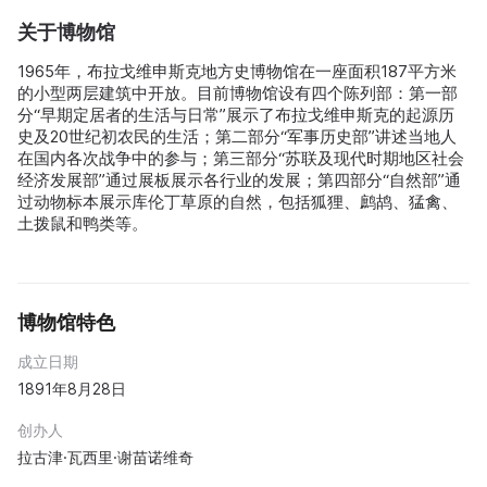
关于博物馆
1965年，布拉戈维申斯克地方史博物馆在一座面积187平方米
的小型两层建筑中开放。目前博物馆设有四个陈列部：第一部
分“早期定居者的生活与日常”展示了布拉戈维申斯克的起源历
史及20世纪初农民的生活；第二部分“军事历史部”讲述当地人
在国内各次战争中的参与；第三部分“苏联及现代时期地区社会
经济发展部”通过展板展示各行业的发展；第四部分“自然部”通
过动物标本展示库伦丁草原的自然，包括狐狸、鹧鸪、猛禽、
土拨鼠和鸭类等。
博物馆特色
成立日期
1891年8月28日
创办人
拉古津·瓦西里·谢苗诺维奇