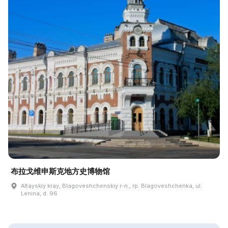
布拉戈维申斯克地方史博物馆
Altayskiy kray, Blagoveshchenskiy r-n., rp. Blagoveshchenka, ul.
Lenina, d. 96