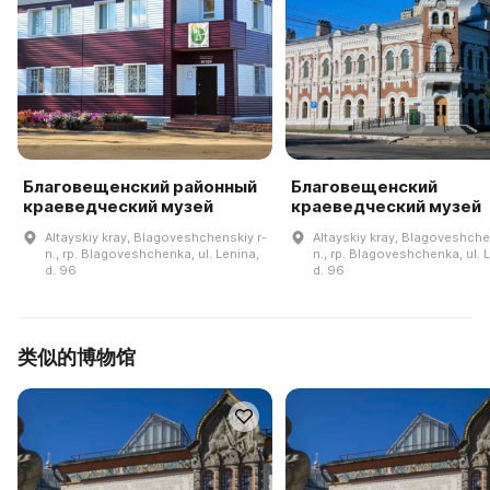
Благовещенский районный
Благовещенский
краеведческий музей
краеведческий музей
Altayskiy kray, Blagoveshchenskiy r-
Altayskiy kray, Blagoveshche
n., rp. Blagoveshchenka, ul. Lenina,
n., rp. Blagoveshchenka, ul. 
d. 96
d. 96
类似的博物馆