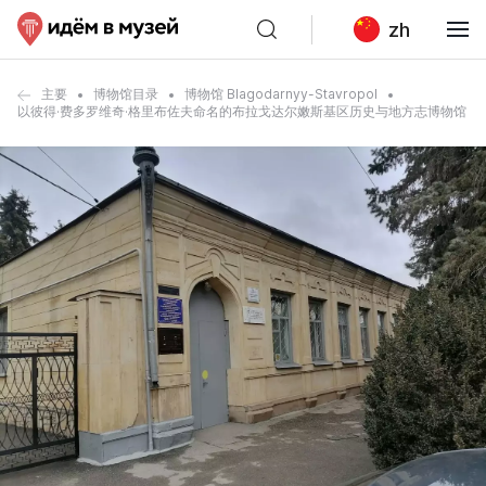
zh
主要
博物馆目录
博物馆 Blagodarnyy-Stavropol
以彼得·费多罗维奇·格里布佐夫命名的布拉戈达尔嫩斯基区历史与地方志博物馆