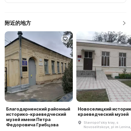
附近的地方
Благодарненский районный
Новоселицкий историк
историко-краеведческий
краеведческий музей
музей имени Петра
Stavropolʹskiy kray, s
Федоровича Грибцова
Novoselitskoye, pl im Lenina,