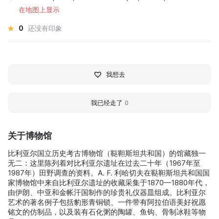
在地图上显示
0
还没有印象
我想去
我已经走了
0
关于博物馆
比利亚尔国立历史考古博物馆（鞑靼斯坦共和国）的馆藏独一
无二：这里陈列着对比利亚尔遗址在过去二十年（1967年至
1987年）田野调查的资料。A. F. 利哈切夫在鞑靼斯坦共和国国
家博物馆中来自比利亚尔遗址的收藏采集于1870—1880年代，
由伊朗、中亚和金帐汗国制作的珍贵礼仪器皿组成。比利亚尔
艺术的著名例子包括豹形青铜锁、一件带有阿拉伯语美好祝愿
铭文的仿制品，以及装有石化粥的陶罐、鱼钩、骨制冰鞋等物