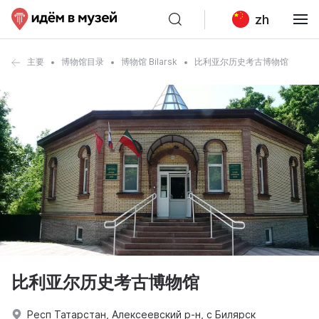
zh
主要
博物馆目录
博物馆 Bilarsk
比利亚尔历史考古博物馆
比利亚尔历史考古博物馆
Респ Татарстан, Алексеевский р-н, с Билярск