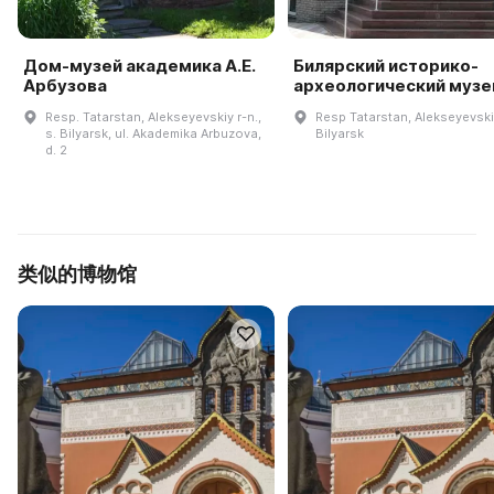
Дом-музей академика А.Е.
Билярский историко-
Арбузова
археологический музе
Resp. Tatarstan, Alekseyevskiy r-n.,
Resp Tatarstan, Alekseyevskiy
s. Bilyarsk, ul. Akademika Arbuzova,
Bilyarsk
d. 2
类似的博物馆