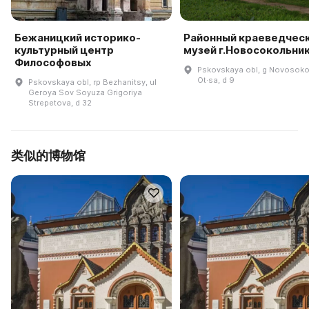
Бежаницкий историко-
Районный краеведчес
культурный центр
музей г.Новосокольни
Философовых
Pskovskaya obl, g Novosokolʹ
Ot·sa, d 9
Pskovskaya obl, rp Bezhanitsy, ul
Geroya Sov Soyuza Grigoriya
Strepetova, d 32
类似的博物馆