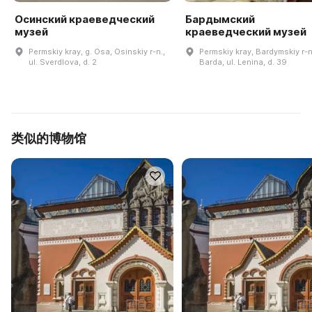
Осинский краеведческий
Бардымский
музей
краеведческий музей
Permskiy kray, g. Osa, Osinskiy r-n.,
Permskiy kray, Bardymskiy r-n.
ul. Sverdlova, d. 2
Barda, ul. Lenina, d. 39
类似的博物馆