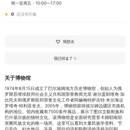
周一至周五：10:00—17:00
0
还没有印象
我想去
我已经走了
0
关于博物馆
1974年8月15日成立了巴尔迪姆地方历史博物馆，创始人为俄
罗斯苏维埃联邦社会主义共和国荣誉教师尤里·谢尔盖耶维奇·加
比托夫和俄罗斯联邦荣誉文化工作者阿赫梅特萨吉特·米尔海达
罗维奇·特利亚舍夫。2005年，博物馆获得彼尔姆边疆区市政机
构的地位。馆内收藏有7500多件展品，展示了图尔文鞑靼族和
巴什基尔族的独特文化。该博物馆是全面研究普里卡姆耶南部
突厥民族文化的唯一场所。这里可以看到大量民族学资料、节
日毛巾、妇女饰品、乐器、阿拉伯语和鞑靼语的手稿与印刷