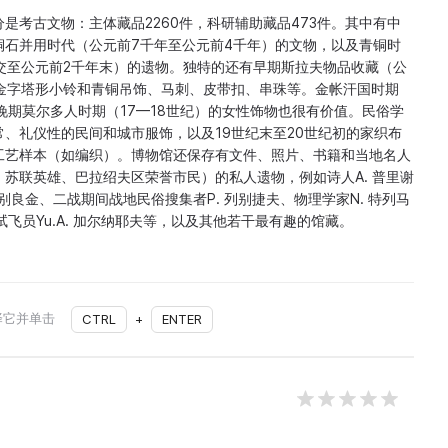
是考古文物：主体藏品2260件，科研辅助藏品473件。其中有中
铜石并用时代（公元前7千年至公元前4千年）的文物，以及青铜时
交至公元前2千年末）的遗物。独特的还有早期斯拉夫物品收藏（公
铜金字塔形小铃和青铜吊饰、马刺、皮带扣、串珠等。金帐汗国时期
和晚期莫尔多人时期（17—18世纪）的女性饰物也很有价值。民俗学
、礼仪性的民间和城市服饰，以及19世纪末至20世纪初的家织布
工艺样本（如编织）。博物馆还保存有文件、照片、书籍和当地名人
苏联英雄、巴拉绍夫区荣誉市民）的私人遗物，例如诗人A. 普里谢
. 别良金、二战期间战地民俗搜集者P. 列别捷夫、物理学家N. 特列马
试飞员Yu.A. 加尔纳耶夫等，以及其他若干最有趣的馆藏。
择它并单击
CTRL
+
ENTER