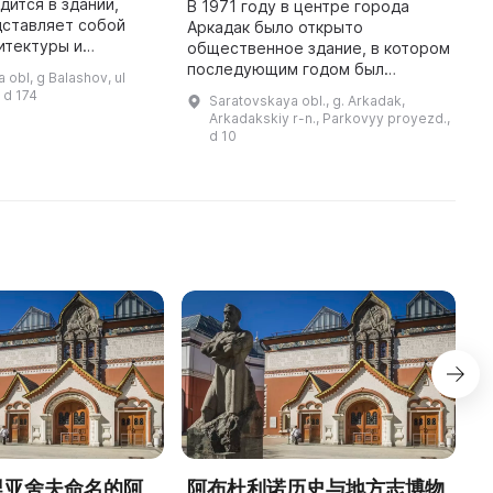
дится в здании,
В 1971 году в центре города
T
дставляет собой
Аркадак было открыто
t
итектуры и
общественное здание, в котором
D
льства начала XX
последующим годом был
i
 obl, g Balashov, ul
 особняк был
учреждён филиал Саратовского
c
 d 174
Saratovskaya obl., g. Arkadak,
903 году в стиле
областного музея краеведения.
p
Arkadakskiy r-n., Parkovyy proyezd.,
На двух этажах площадью около
d 10
400 квадр ...
德里亚舍夫命名的阿
阿布杜利诺历史与地方志博物