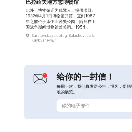
巴拉绍夫地方志博物馆
此外，博物馆还为残障人士提供项目。
1932年4月1日博物馆开馆，直到1987
年之前位于库伊比舍夫公园。随后在卫
国战争期间博物馆曾关闭。1954–
1957年间它被定为州级机构并扩大了
Saratovskaya obl., g. Balashov, park.
员工队伍，同时增加了独特的藏品并使
Kuybysheva, 1
展览更具观赏性。现在博物馆宣传地方
史知识，举办大量导览和展览，并吸引
新观众。每年参观人数超过3万人，博
物馆每年开展700多次导览、举办大量
活动和不少于35个展览。它还负责举
办与“军威...
给你的一封信！
每周一次，我们将发送公告，博客，促销
地的展览。