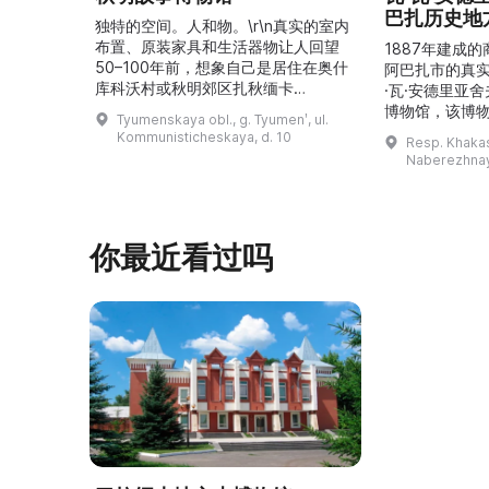
巴扎历史地
独特的空间。人和物。\r\n真实的室内
布置、原装家具和生活器物让人回望
1887年建成
50–100年前，想象自己是居住在奥什
阿巴扎市的真
库科沃村或秋明郊区扎秋缅卡
·瓦·安德里亚
（Затюменка）的一座小木屋的居
博物馆，该博物
Tyumenskaya obl., g. Tyumenʹ, ul.
民。\r\n\r\n博物馆的展览再现了我曾
卡斯共和国最佳
Kommunisticheskaya, d. 10
Resp. Khakasi
祖母安娜·科尔尼洛夫娜·奥什库科娃
的陈列以城市
Naberezhnay
（Анна Корниловна Ошкукова）一
–3世纪的历史
家的日常生活场景——她是一位“世代
具、青铜与银
为农”的农妇，其祖先在16世纪末是最
坚固的砖墙环
早从北德维纳（Северна ...
马厩。基普里
你最近看过吗