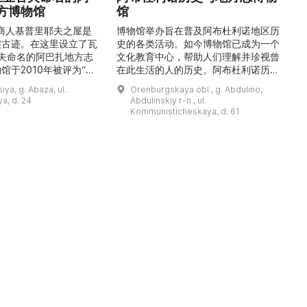
方博物馆
馆
1
的商人基普里耶夫之屋是
博物馆举办旨在普及阿布杜利诺地区历
实古迹。在这里设立了瓦
史的各类活动。如今博物馆已成为一个
舍夫命名的阿巴扎地方志
文化教育中心，帮助人们理解并珍视曾
馆于2010年被评为“哈
在此生活的人的历史。阿布杜利诺历史
市级博物馆”。博物馆
与地方志博物馆于1966年在当地知名
ya, g. Abaza, ul.
Orenburgskaya obl., g. Abdulino,
及哈卡斯地区自公元前4
人士的倡议下创建。最初位于共产党街
a, d. 24
Abdulinskiy r-n., ul.
为主题，展出有箭头、刀
274号商人沃罗比约夫住宅附属建筑
Kommunisticheskaya, d. 61
质胸针、石磨等。庄园被
内。现址为共产党街61号。馆内常设
绕，院内有宽敞的谷仓和
展览包括“农民小屋”、“阿布杜利诺的
耶夫之屋是了解阿巴扎历
商人”、“战斗荣耀厅”和“阿布杜利诺：
史并度过难忘时光的绝佳场所。 ...
20世纪”。博物馆定期举办旨在推广阿
布杜利诺地区历史 ...