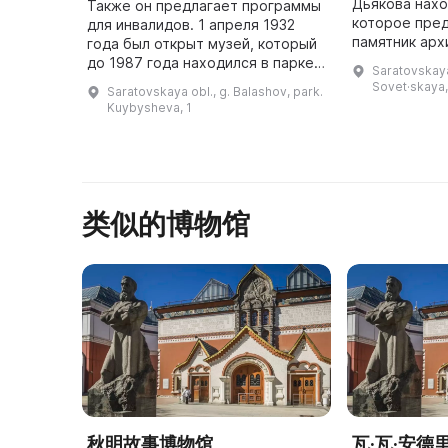
Дьякова нахо
Также он предлагает программы
которое пре
для инвалидов. 1 апреля 1932
памятник арх
года был открыт музей, который
градостроите
до 1987 года находился в парке
Saratovskaya
века. Данный
имени Куйбышева. Затем во
Sovet·skaya,
Saratovskaya obl., g. Balashov, park.
построен в 1
время Великой Отечественной
Kuybysheva, 1
эклектики ...
войны музей был закрыт. ...
类似的博物馆
秋明故事博物馆
瓦·瓦·安