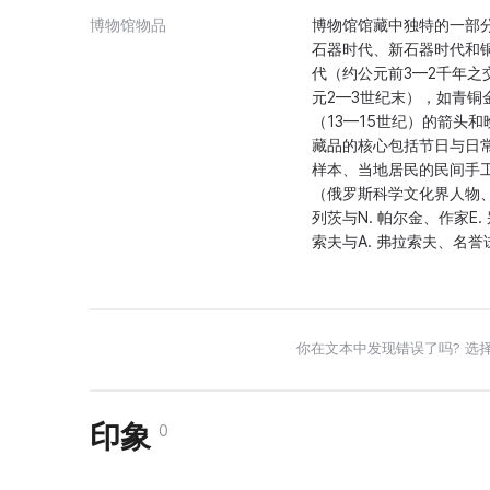
博物馆物品
博物馆馆藏中独特的一部分
石器时代、新石器时代和
代（约公元前3—2千年之
元2—3世纪末），如青
（13—15世纪）的箭头
藏品的核心包括节日与日常
样本、当地居民的民间手
（俄罗斯科学文化界人物、
列茨与N. 帕尔金、作家E
索夫与A. 弗拉索夫、名誉
你在文本中发现错误了吗? 选
印象
0