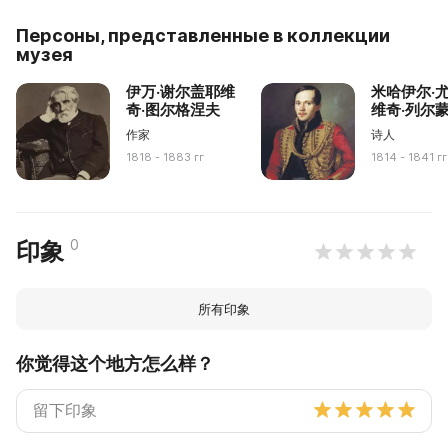
Персоны, представленные в коллекции
музея
伊万·谢尔盖耶维
米哈伊尔·
奇·图尔格涅夫
维奇·列尔
作家
诗人
1818 - 1883 гг
1814 - 1841 гг
0
印象
所有印象
你觉得这个地方怎么样？