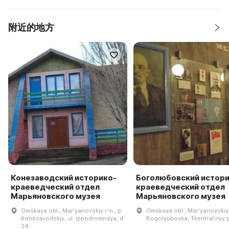
附近的地方
Конезаводский историко-
Боголюбовский истори
краеведческий отдел
краеведческий отдел
Марьяновского музея
Марьяновского музея
Omskaya obl., Marʹyanovskiy r-n., p.
Omskaya obl., Marʹyanovskiy r
Konezavodskiy, ul. Ippodromnaya, d.
Bogolyubovka, Tsentralʹnyy p
24