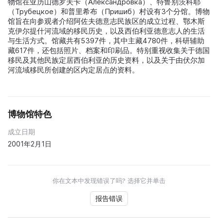
物馆在亚历山德罗夫卡（Александровка）、特鲁别茨科耶
（Трубецкое）和普里希布（Пришиб）村设有3个分馆。博物
馆旨在向参观者介绍阿佐夫德意志民族区的成立过程、鄂木斯
克伊尔提什河流域的移民历史，以及西伯利亚德意志人的生活
与生活方式。馆藏共有5397件，其中主藏4780件，科研辅助
藏617件，还包括照片、档案和印刷品。特别重视收集关于德国
移民及其他民族定居西伯利亚的历史资料，以及关于由伏尔加
河流域移民所创建的区内定居点的资料。
博物馆特色
成立日期
2001年2月1日
你在文本中发现错误了吗? 选择它并单击
报告错误