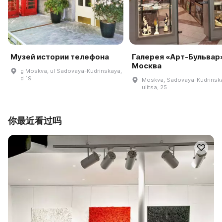
Музей истории телефона
Галерея «Арт-Бульвар»
Москва
g Moskva, ul Sadovaya-Kudrinskaya,
d 19
Moskva, Sadovaya-Kudrinsk
ulitsa, 25
你最近看过吗