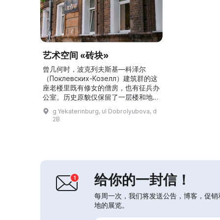
艺术空间 «砖块»
曾几何时，波克列夫斯基—科泽尔
（Поклевских-Козелл）建筑群的这
座老楼里既有修女的僧房，也有征兵办
公室。历史原貌仅保留了一层楼和地下
室。根据城市长者的说法，正是在这栋
g Yekaterinburg, ul Dobrolyubova, d
楼的一楼曾设有那些随伏特加大亨家族
2B
生活的修女们的僧房。艺术空间被命名
为«Кирпичи》（意为“砖块”），因为
该建筑由古斯托梅索夫
（Густомесов）工厂生产的砖块建
造，该工厂在19世纪中叶运营。负责
人玛丽娜·索科洛...
给你的一封信！
每周一次，我们将发送公告，博客，促销
地的展览。