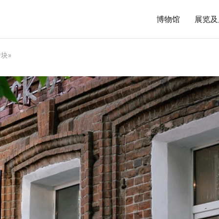
博物馆
展览及
砖块»