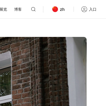
zh
展览
博客
入口