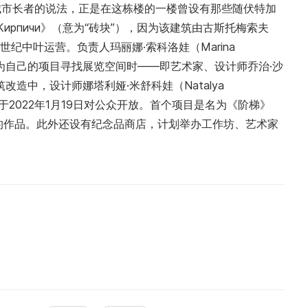
城市长者的说法，正是在这栋楼的一楼曾设有那些随伏特加
рпичи》（意为“砖块”），因为该建筑由古斯托梅索夫
9世纪中叶运营。负责人玛丽娜·索科洛娃（Marina
她在为自己的项目寻找展览空间时——即艺术家、设计师乔治·沙
筑改造中，设计师娜塔利娅·米舒科娃（Natalya
чи”于2022年1月19日对公众开放。首个项目是名为《阶梯》
术家的作品。此外还设有纪念品商店，计划举办工作坊、艺术家