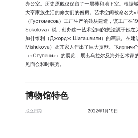
办公室。历史原貌仅保留了一层楼和地下室。根据
大亨家族生活的修女们的僧房。艺术空间被命名为«Ки
（Густомесов）工厂生产的砖块建造，该工厂在1
Sokolova）说，创办这一艺术空间的想法源于
加什维利（Джордж Шагашвили）的画展。在建
Mishukova）及其家人作出了巨大贡献。“Кирпи
（«Ступени»）的展览，展出乌拉尔及海外艺
见面会和时装秀。
博物馆特色
成立日期
2022年1月19日