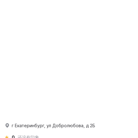
г Екатеринбург, ул Добролюбова, д 2Б
0
还没有印象