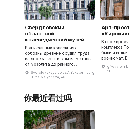
Свердловский
Арт-прос
областной
«Кирпичи
краеведческий музей
В свое время
комплекса По
В уникальных коллекциях
были и кельи
собраны древние орудия труда
военкомат. В
из дерева, кости, камня, металла
сохранился л
от мезолита до раннего
g Yekaterinb
подвал. По р
железного века, медная посуда
2B
Sverdlovskaya oblastʹ, Yekaterinburg,
начала XVIII века, невьянская
ulitsa Malysheva, 46
старообрядческая иконопись,
все ...
你最近看过吗