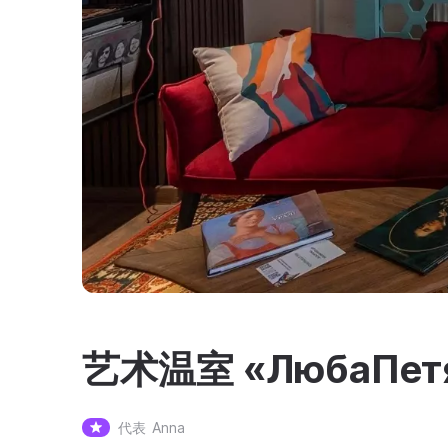
艺术温室 «ЛюбаПет
代表
Anna