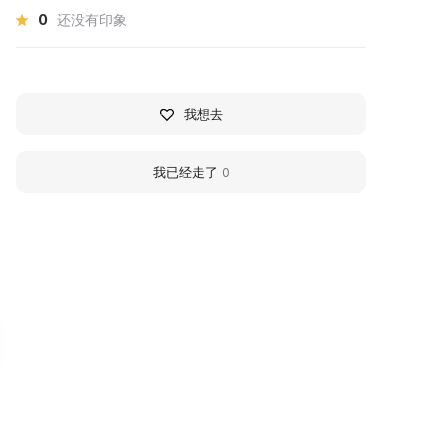
0
还没有印象
我想去
我已经走了
0
рт-оранжерея
Chelyabinsk Museum 