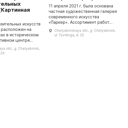
тельных
Л
11 апреля 2021 г. была основана
(Картинная
частная художественная галерея
Л
современного искусства
п
«Паркер». Ассортимент работ
т
зительных искусств
художников, таких как Михаил
чт
 расположен на
Chelyabinskaya obl., g. Chelyabinsk,
Назаров, Николай Пахомов,
п
ах в историческом
ul. Tsvillinga, d. 25
Станислав Лебедев, Дамир
б
ативном центре
Ишемгу ...
51 году помещения
ya obl., g. Chelyabinsk,
сажа братьев
 92A
и предоставлены