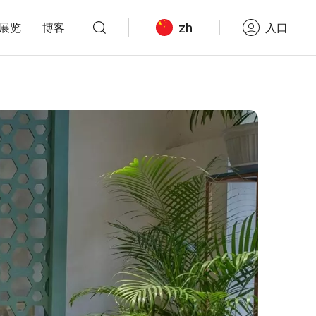
zh
展览
博客
入口