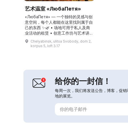
艺术温室 «ЛюбаПетя»
«ЛюбаПетя» — 一个独特的灵感与创
意空间，每个人都能在这里找到属于自
己的东西 ✨🌿 • 场地可用于私人及商
业活动的租赁 • 创意工作坊与艺术讲
座 • 吧台供应鸡尾酒与小吃...
Chelyabinsk, ulitsa Svobody, dom 2,
korpus 5, loft 3.17
给你的一封信！
每周一次，我们将发送公告，博客，促销
地的展览。