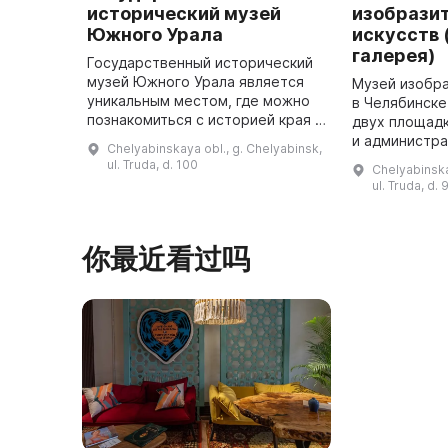
исторический музей
изобрази
Южного Урала
искусств 
галерея)
Государственный исторический
музей Южного Урала является
Музей изобра
уникальным местом, где можно
в Челябинске
познакомиться с историей края и
двух площадк
почувствовать ее дух. Здесь вы
и администр
Chelyabinskaya obl., g. Chelyabinsk,
можете посетить выставки,
города. В 19
ul. Truda, d. 100
Chelyabinska
пройти интерактивные прог ...
бывшего пас
ul. Truda, d.
Яушевых был
для м ...
你最近看过吗