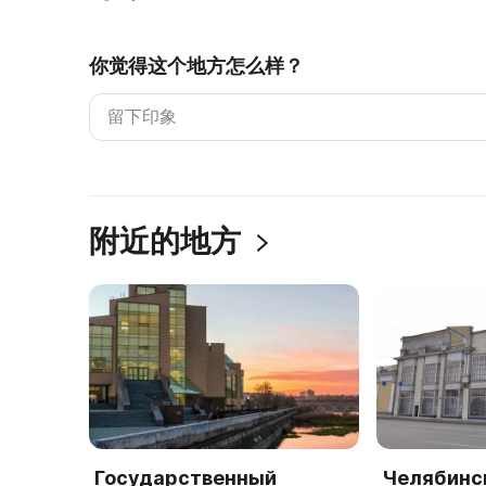
你觉得这个地方怎么样？
附近的地方
Государственный
Челябинс