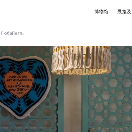
博物馆
展览及
ЛюбаПетя»