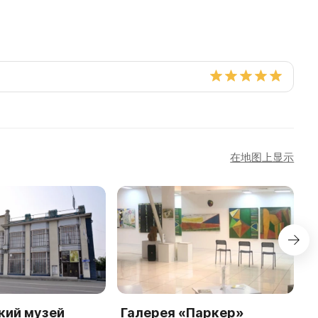
在地图上显示
кий музей
Галерея «Паркер»
А