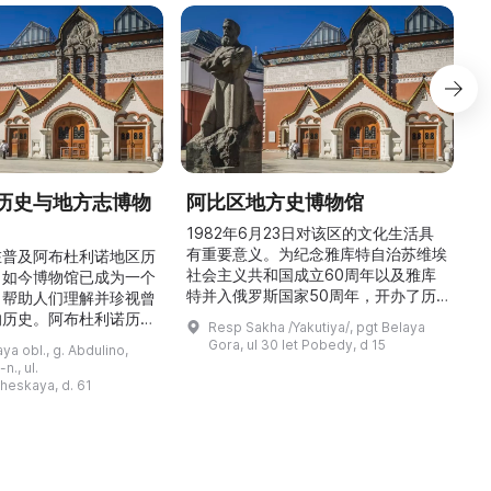
历史与地方志博物
阿比区地方史博物馆
1982年6月23日对该区的文化生活具
有重要意义。为纪念雅库特自治苏维埃
在普及阿布杜利诺地区历
社会主义共和国成立60周年以及雅库
。如今博物馆已成为一个
特并入俄罗斯国家50周年，开办了历
，帮助人们理解并珍视曾
商
史与地方志博物馆，该馆是以叶梅连·
的历史。阿布杜利诺历史
Resp Sakha /Yakutiya/, pgt Belaya
雅罗斯拉夫斯基命名的雅库特国立联合
于1966年在当地知名
Gora, ul 30 let Pobedy, d 15
a obl., g. Abdulino,
“北方民族历史与文化”博物馆的分馆。
创建。最初位于共产党街
n., ul.
这对该区来说是件大事。 ...
罗比约夫住宅附属建筑
窗
heskaya, d. 61
党街61号。馆内常设
械
小屋”、“阿布杜利诺的
г
荣耀厅”和“阿布杜利诺：
物馆定期举办旨在推广阿
布杜利诺地区历史 ...