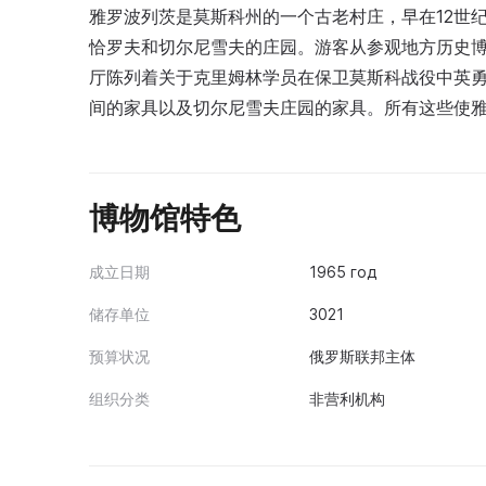
雅罗波列茨是莫斯科州的一个古老村庄，早在12世
恰罗夫和切尔尼雪夫的庄园。游客从参观地方历史
厅陈列着关于克里姆林学员在保卫莫斯科战役中英
间的家具以及切尔尼雪夫庄园的家具。所有这些使
博物馆特色
成立日期
1965 год
储存单位
3021
预算状况
俄罗斯联邦主体
组织分类
非营利机构