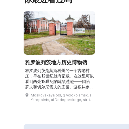
雅罗波列茨地方历史博物馆
雅罗波列茨是莫斯科州的一个古老村
庄，早在12世纪就有记载。在这里可以
看到两处18世纪的建筑遗迹——冈恰
罗夫和切尔尼雪夫的庄园。游客从参观
地方历史博物馆开始游览，可以了解到
Moskovskaya obl, g Volokolamsk, s
村庄从古至今的历史。第二展厅陈列着
Yaropolets, ul Dodogorskogo, str 4
关于克里姆林学员在保卫莫斯科战役中
英勇事迹的展览。博物馆还展出有来自
冈恰罗夫庄园普希金房间的家具以及切
尔尼雪夫庄园的家具。所有这些使雅罗
波列茨成为一个很好的旅游地点。...