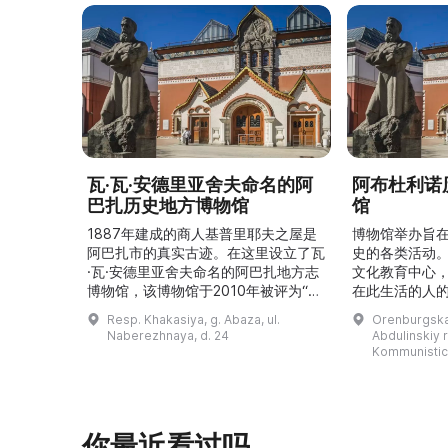
瓦·瓦·安德里亚舍夫命名的阿
阿布杜利诺
巴扎历史地方博物馆
馆
1887年建成的商人基普里耶夫之屋是
博物馆举办旨
阿巴扎市的真实古迹。在这里设立了瓦
史的各类活动
·瓦·安德里亚舍夫命名的阿巴扎地方志
文化教育中心
博物馆，该博物馆于2010年被评为“哈
在此生活的人
卡斯共和国最佳市级博物馆”。博物馆
与地方志博物馆
Resp. Khakasiya, g. Abaza, ul.
Orenburgskay
的陈列以城市及哈卡斯地区自公元前4
人士的倡议下
Naberezhnaya, d. 24
Abdulinskiy r-
–3世纪的历史为主题，展出有箭头、刀
274号商人沃
Kommunistic
具、青铜与银质胸针、石磨等。庄园被
内。现址为共产
坚固的砖墙环绕，院内有宽敞的谷仓和
展览包括“农民
马厩。基普里耶夫之屋是了解阿巴扎历
商人”、“战斗
史并度过难忘时光的绝佳场所。 ...
20世纪”。博
你最近看过吗