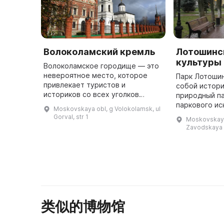
Волоколамский кремль
Лотошинс
культуры 
Волоколамское городище — это
невероятное место, которое
Парк Лотоши
привлекает туристов и
собой истори
историков со всех уголков
природный па
России. Волоколамское
паркового ис
Moskovskaya obl, g Volokolamsk, ul
городище — это памятник
XIX века, ко
Gorval, str 1
Moskovskaya 
истории и культуры XI-XVII вв.,
более 200 ле
Zavodskaya
имеющий федерал ...
Мещерскими.
...
类似的博物馆