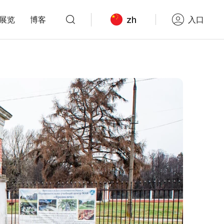
zh
展览
博客
入口