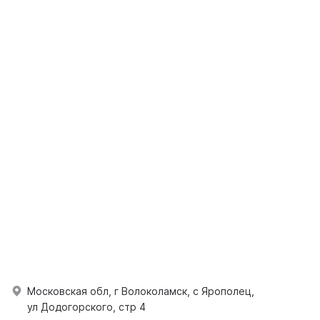
Московская обл, г Волоколамск, с Ярополец,
ул Додогорского, стр 4