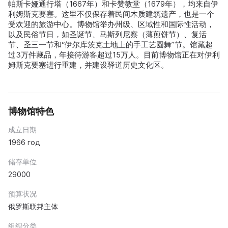
帕斯卡娅通行塔（1667年）和卡赞教堂（1679年），均来自伊
利姆斯克要塞。这里不仅保存着民间木质建筑遗产，也是一个
受欢迎的旅游中心。博物馆举办州级、区域性和国际性活动，
以及民俗节日，如圣诞节、马斯列尼察（薄煎饼节）、复活
节、圣三一节和“伊尔库茨克土地上的手工艺圆舞”节。馆藏超
过3万件藏品，年接待游客超过15万人。目前博物馆正在对伊利
姆斯克要塞进行重建，并建设驿道历史文化区。
博物馆特色
成立日期
1966 год
储存单位
29000
预算状况
俄罗斯联邦主体
组织分类