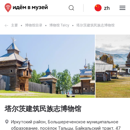
zh
主要
博物馆目录
博物馆 Talcy
塔尔茨建筑民族志博物馆
塔尔茨建筑民族志博物馆
Иркутский район, Большереченское муниципальное
образование, посёлок Тальцы, Байкальский тракт, 47