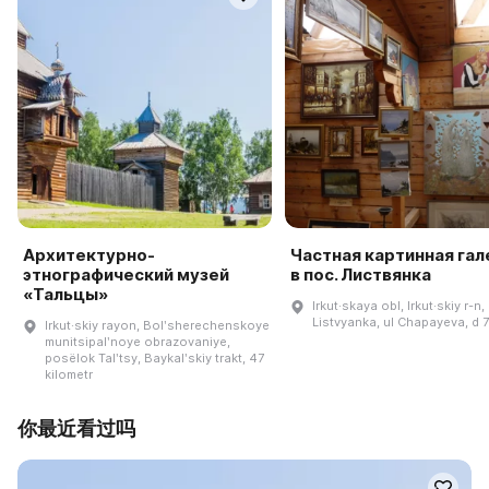
Архитектурно-
Частная картинная га
этнографический музей
в пос. Листвянка
«Тальцы»
Irkut·skaya obl, Irkut·skiy r-n,
Listvyanka, ul Chapayeva, d 
Irkut·skiy rayon, Bolʹsherechenskoye
munitsipalʹnoye obrazovaniye,
posëlok Talʹtsy, Baykalʹskiy trakt, 47
kilometr
你最近看过吗