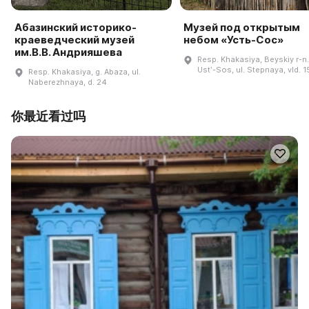
Абазинский историко-
Музей под открытым
краеведческий музей
небом «Усть-Сос»
им.В.В. Андрияшева
Resp. Khakasiya, Beyskiy r-n.,
Ustʹ-Sos, ul. Stepnaya, vld. 1
Resp. Khakasiya, g. Abaza, ul.
Naberezhnaya, d. 24
你最近看过吗