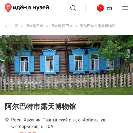
zh
主要
博物馆目录
博物馆 阿巴坎
阿尔巴特市露天博物馆
阿尔巴特市露天博物馆
Респ. Хакасия, Таштыпский р-н, с. Арбаты, ул.
Октябрьская, д. 10А