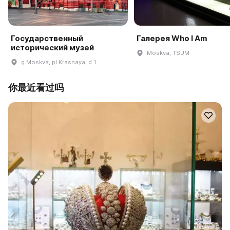
Государственный
Галерея Who I Am
исторический музей
Moskva, TSUM
g Moskva, pl Krasnaya, d 1
你最近看过吗