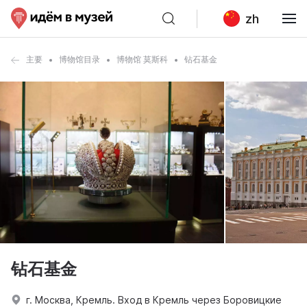
zh
主要
博物馆目录
博物馆 莫斯科
钻石基金
钻石基金
г. Москва, Кремль. Вход в Кремль через Боровицкие