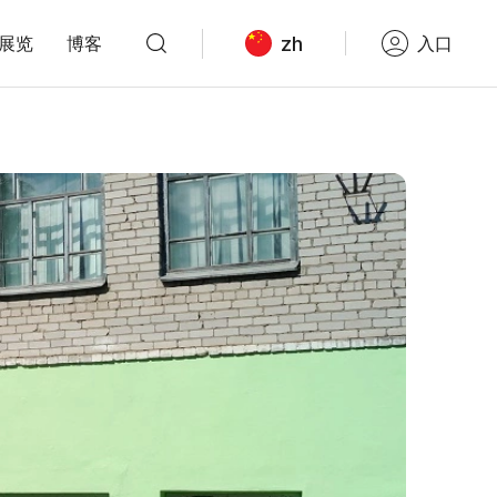
zh
展览
博客
入口