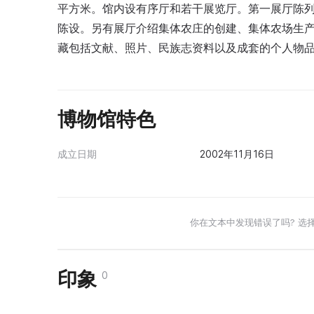
平方米。馆内设有序厅和若干展览厅。第一展厅陈列
陈设。另有展厅介绍集体农庄的创建、集体农场生
藏包括文献、照片、民族志资料以及成套的个人物
博物馆特色
成立日期
2002年11月16日
你在文本中发现错误了吗? 选
印象
0