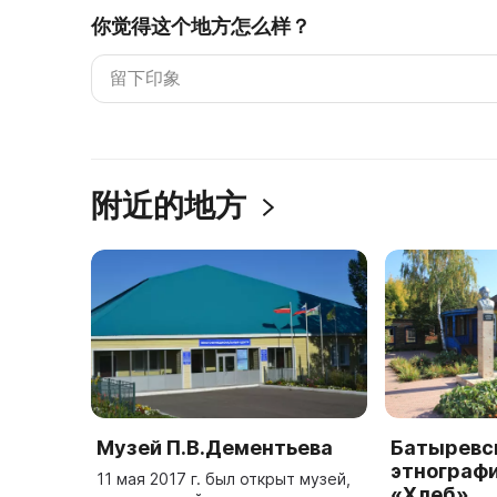
你觉得这个地方怎么样？
附近的地方
Музей П.В.Дементьева
Батыревс
этнограф
11 мая 2017 г. был открыт музей,
«Хлеб»