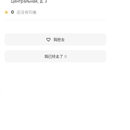
Центральная, д. 3
0
还没有印象
我想去
我已经走了
0
atyrevsky Historical and
Bolshebuyanovsky
thnographic Museum
People's Historical an
Bread'
Local Lore Museum