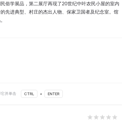
民俗学展品，第二展厅再现了20世纪中叶农民小屋的室内
产的先进典型、村庄的杰出人物、保家卫国者及纪念室。馆
品。
择它并单击
CTRL
+
ENTER