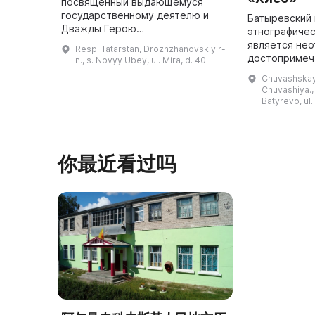
посвященный выдающемуся
государственному деятелю и
Батыревский 
Дважды Герою
этнографичес
Социалистического Труда,
является не
Resp. Tatarstan, Drozhzhanovskiy r-
бывшему министру авиационной
достопримеч
n., s. Novyy Ubey, ul. Mira, d. 40
промышленности СССР Петру
Батыревског
Chuvashskay
Васильевичу Дементьеву. ...
Республики. 
Chuvashiya., 
сентября 199
Batyrevo, ul.
посетите ...
你最近看过吗