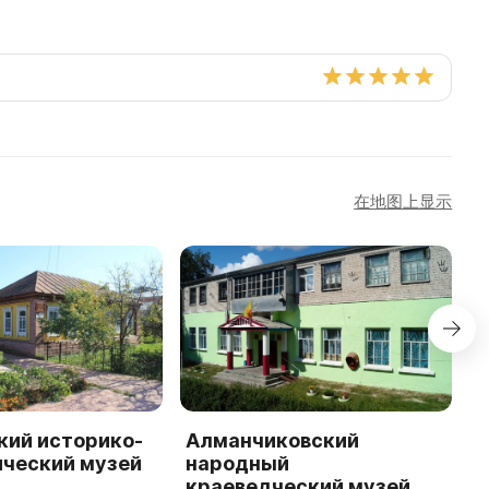
在地图上显示
кий историко-
Алманчиковский
B
ический музей
народный
E
краеведческий музей
'