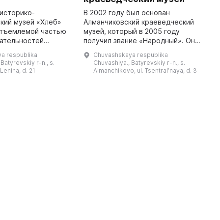
историко-
В 2002 году был основан
B
кий музей «Хлеб»
Алманчиковский краеведческий
E
отъемлемой частью
музей, который в 2005 году
i
ательностей
получил звание «Народный». Он
B
о района Чувашской
расположен на втором этаже
R
a respublika
Chuvashskaya respublika
Он был открыт 1
Дома культуры и занимает
S
Batyrevskiy r-n., s.
Chuvashiya., Batyrevskiy r-n., s.
4 года и предлагает
площадь 180 кв. м. В музее есть
 Lenina, d. 21
Almanchikovo, ul. Tsentralʹnaya, d. 3
вводны ...