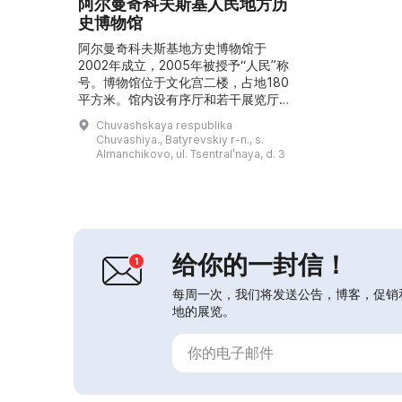
阿尔曼奇科夫斯基人民地方历
史博物馆
阿尔曼奇科夫斯基地方史博物馆于
2002年成立，2005年被授予“人民”称
号。博物馆位于文化宫二楼，占地180
平方米。馆内设有序厅和若干展览厅。
第一展厅陈列民俗学展品，第二展厅再
Chuvashskaya respublika
现了20世纪中叶农民小屋的室内陈
Chuvashiya., Batyrevskiy r-n., s.
设。另有展厅介绍集体农庄的创建、集
Almanchikovo, ul. Tsentralʹnaya, d. 3
体农场生产的先进典型、村庄的杰出人
物、保家卫国者及纪念室。馆藏包括文
献、照片、民族志资料以及成套的个人
物品。...
给你的一封信！
每周一次，我们将发送公告，博客，促销
地的展览。