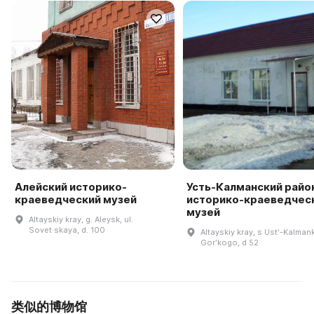
Алейский историко-
Усть-Калманский райо
краеведческий музей
историко-краеведчес
музей
Altayskiy kray, g. Aleysk, ul.
Sovet·skaya, d. 100
Altayskiy kray, s Ustʹ-Kalmank
Gorʹkogo, d 52
类似的博物馆