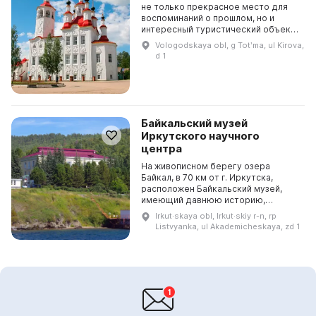
не только прекрасное место для
воспоминаний о прошлом, но и
интересный туристический объект,
который привлекает
Vologodskaya obl, g Totʹma, ul Kirova,
любознательных людей из разных
d 1
стран. В 1996 году в ч...
Байкальский музей
Иркутского научного
центра
На живописном берегу озера
Байкал, в 70 км от г. Иркутска,
расположен Байкальский музей,
имеющий давнюю историю,
начинающуюся со времен
Irkut·skaya obl, Irkut·skiy r-n, rp
демонстрации гидробиологических
Listvyanka, ul Akademicheskaya, zd 1
коллекций на лимнологической
ста...