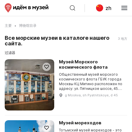
zh
主要
博物馆目录
Все морские музеи в каталоге нашего
3 地方
сайта.
过滤器
Музей Морского
космического флота
Общественный музей морского
космического флота ГБУК города
Москвы КЦ Митино расположен по
адресу: ул. Пятницкое шоссе, 45.
Здесь проходят мероприятия для
g Moskva, sh Pyatnitskoye, d 45
детей, подростков и молодежи,
посвященные граж...
Музей мореходов
Тотьмский музей мореходов - это