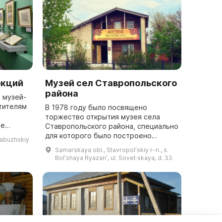
екций
Музей сел Ставропольского
района
 музей-
тителям
В 1978 году было посвящено
торжество открытия музея села
ре
Ставропольского района, специально
ленной
для которого было построено
labuzhskiy
В галерее
двухэтажное здание. В нем можно
Samarskaya obl., Stavropolʹskiy r-n., s.
познакомиться с бытом и укладом
Bolʹshaya Ryazanʹ, ul. Sovet·skaya, d. 33
селян, узнать о ...