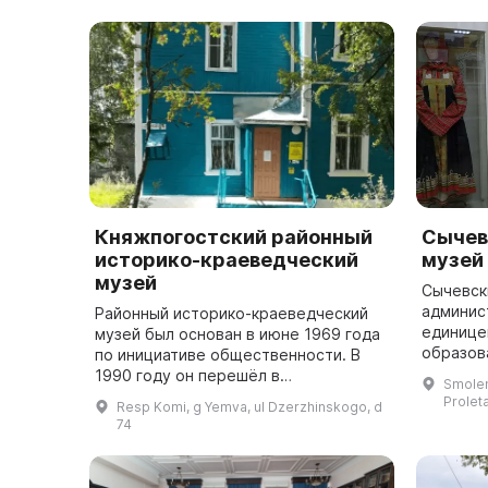
отмечено на п...
архитек
эпохи поз
Княжпогостский районный
Сычев
историко-краеведческий
музей
музей
Сычевск
админис
Районный историко-краеведческий
единице
музей был основан в июне 1969 года
образов
по инициативе общественности. В
Смоленс
1990 году он перешёл в
Smolen
админис
государственную сферу и приобрел
Prolet
Resp Komi, g Yemva, ul Dzerzhinskogo, d
являетс
более научный характер. Он
74
город...
занимается поиском...