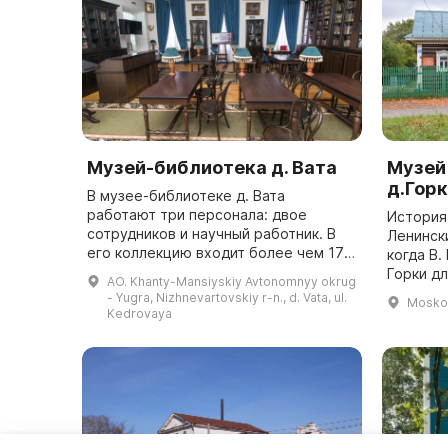
Музей-библиотека д. Вата
Музей
д.Гор
В музее-библиотеке д. Вата
работают три персонала: двое
История
сотрудников и научный работник. В
Ленински
его коллекцию входит более чем 17
когда В.
сотен экспонатов, из них 1500
Горки дл
AO. Khanty-Mansiyskiy Avtonomnyy okrug
представлены в экспозициях и
реализа
- Yugra, Nizhnevartovskiy r-n., d. Vata, ul.
Moskov
входят в основные...
памяти 
Kedrovaya
сох...