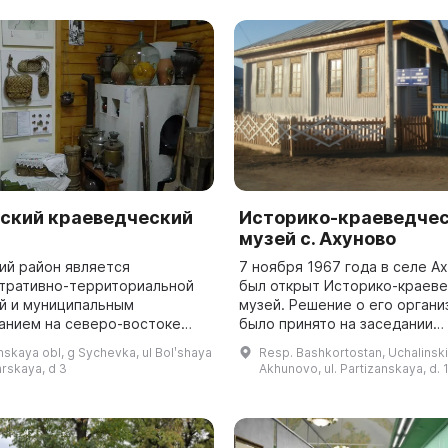
туры федерального значения
этнографии, советскому б...
...
ский краеведческий
Историко-краеведче
музей с. Ахуново
ий район является
7 ноября 1967 года в селе А
тративно-территориальной
был открыт Историко-краев
й и муниципальным
музей. Решение о его органи
анием на северо-востоке
было принято на заседании
кой области,
партийного комитета колхоза
skaya obl, g Sychevka, ul Bolʹshaya
Resp. Bashkortostan, Uchalinskiy
тративным центром которого
апреля 1966 года. В 1980 год
arskaya, d 3
Akhunovo, ul. Partizanskaya, d. 
я небольшой и уютный
ремонт...