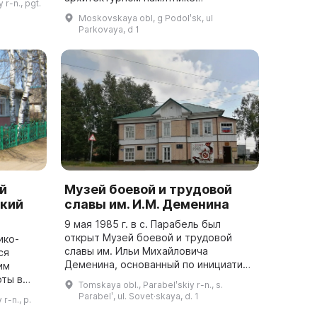
r-n., pgt.
о семи
федерального значения в городе
1
Moskovskaya obl, g Podolʹsk, ul
Подольске на берегу реки Пахры. Он
Parkovaya, d 1
был открыт Постановл...
й
Музей боевой и трудовой
кий
славы им. И.М. Деменина
9 мая 1985 г. в с. Парабель был
открыт Музей боевой и трудовой
ико-
славы им. Ильи Михайловича
ся
Деменина, основанный по инициативе
им
ветерана Великой Отечественной
ты в
Tomskaya obl., Parabelʹskiy r-n., s.
войны 1941–1945 гг. Сбор материала
тоянные
Parabelʹ, ul. Sovet·skaya, d. 1
r-n., p.
для музея...