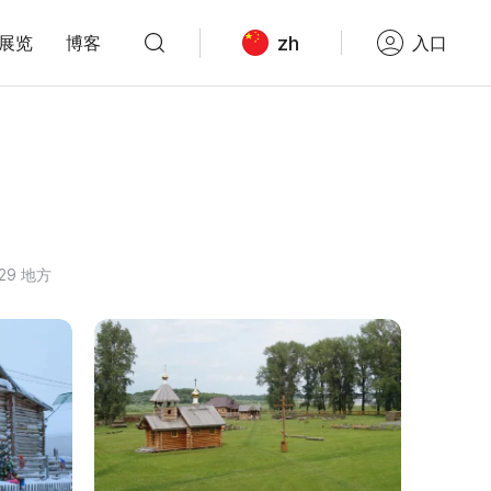
zh
展览
博客
入口
29 地方