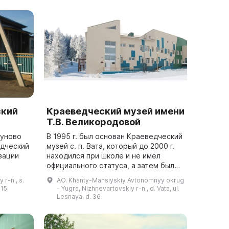
ский
Краеведческий музей имени
Т.В. Великородовой
хуново
В 1995 г. был основан Краеведческий
едческий
музей с. п. Вата, который до 2000 г.
зации
находился при школе и не имел
официального статуса, а затем был
 13
объединен с местной библиотекой и
 r-n., s.
AO. Khanty-Mansiyskiy Avtonomnyy okrug
у после
назывался Музей-библиотека с....
115
- Yugra, Nizhnevartovskiy r-n., d. Vata, ul.
Lesnaya, d. 36