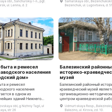
aya obl., Sanchurskiy r-n., pgt.
Samarskaya obl., Bezenchukskiy 
 залам: Историческому, Залу
предлагается путешествие п
sk, ul. Lenina, d. 2
Bezenchuk, ul. Lugovtseva, d. 5
ла...
залам: «История ...
 быта и ремесел
Балезинский районны
заводского населения
историко-краеведчес
одский дом»
музей
ыта и ремесел
Балезинский районный истор
водского населения
краеведческий музей являет
гается в одном из
организационно-методическ
нейших зданий Нижнего
центром краеведческой рабо
— так называемом
районе. Здесь работают пос
vskaya obl, g Nizhniy Tagil, ul
Udmurt·skaya Resp., Balezinskiy 
ском доме». Это памятник
экспозиции, посвященные
kaya, str 26
Balezino, ul. Kirova, zd. 10.