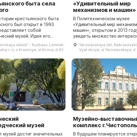
ьянского быта села
«Удивительный мир
ого
механизмов и машин»
стории крестьянского быта
В Политехническом музее
асного был открыт в 1993
«Удивительный мир механизм
представляет собой
машин», открытом в 2013 год
ческий музей. Идея его
увидеть множество интерес
 возникла в результате
экспонатов. Среди них пред
vskaya oblastʹ - Kuzbass, Leninsk-
Yaroslavskaya obl, Nekrasovskiy
сленных встреч со
самые простые механизмы,
kiy r-n, s Krasnoye, ul Kirova, d 63
Vyat·skoye, ul Yaroslavskaya, d 
ами села и сбор...
использовавшиеся в к...
ческий
Музейно-выставочны
едческий музей
комплекс г.Чистополь
т музей достиг значительных
В будущем планируется отк