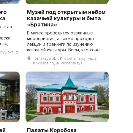
ого
Музей под открытым небом
ка
казачьей культуры и быта
«Братина»
а стал
и
В музее проводятся различные
вска.
мероприятия, а также проходят
екс,
лекции и тренинги по изучению
историю
казачьей культуры. Всем, кто хочет
mnyy okrug
ца XIX
узнать о казачьей культуре и быте,
Tomskaya obl., Krivosheinskiy r-n., s.
музей «Братина» предлагает
Krivosheino, ul. Pionerskaya
приятное и поз...
ей
Палаты Коробова