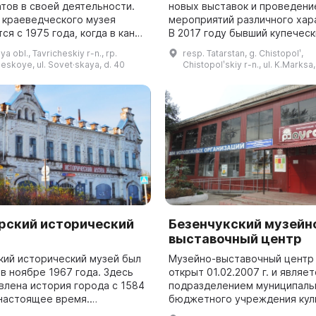
атов в своей деятельности.
новых выставок и проведени
 краеведческого музея
мероприятий различного хар
ся с 1975 года, когда в канун
В 2017 году бывший купеческ
я Победы в Великой
особняк чистопольских купц
 obl., Tavricheskiy r-n., rp.
resp. Tatarstan, g. Chistopolʹ,
венной войне в Доме
Чукашевых был передан в ар
heskoye, ul. Sovet·skaya, d. 40
Chistopolʹskiy r-n., ul. K.Marksa,
 ...
Чистопольскому г...
рский исторический
Безенчукский музейн
выставочный центр
кий исторический музей был
Музейно-выставочный центр
в ноябре 1967 года. Здесь
открыт 01.02.2007 г. и являет
влена история города с 1584
подразделением муниципаль
 настоящее время.
бюджетного учреждения кул
ция распределена по
Безенчукского района. Здесь