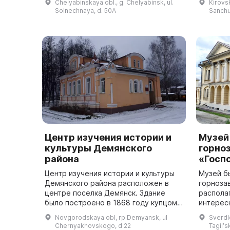
Chelyabinskaya obl., g. Chelyabinsk, ul.
Kirovsk
Он представляет собой
четырем
Solnechnaya, d. 50A
Sanchur
интерактивный...
боевой с
Центр изучения истории и
Музей
культуры Демянского
горно
района
«Госп
Центр изучения истории и культуры
Музей б
Демянского района расположен в
горноза
центре поселка Демянск. Здание
распола
было построено в 1868 году купцом
интерес
Григорием Максимовичем
Тагила 
Novgorodskaya obl, rp Demyansk, ul
Sverdlo
Сметаниным и в 1901 году уже было
«Господ
Chernyakhovskogo, d 22
Tagilʹs