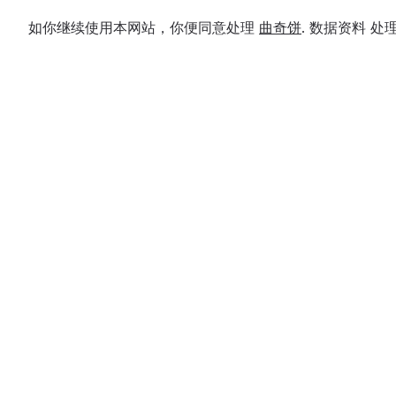
如你继续使用本网站，你便同意处理
曲奇饼
. 数据资料 
Музей сельского хозяйства
Княжп
и быта хозяев Сибири
истор
музей
С 1995 г. по инициативе доцента
кафедры сельскохозяйственных
Районны
машин И. Д. Кобякова в Омске был
музей б
создан Музей сельского хозяйства и
по иниц
быта хозяев Сибири. Основу его
1990 го
Omskaya obl., g. Omsk, ul. Sibakovskaya,
коллекций составляют предметы
государ
d. 4
Resp K
крестьянск...
более н
74
занимает