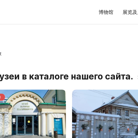
博物馆
展览及
旅
зеи в каталоге нашего сайта.
0