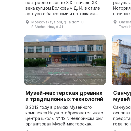
построено в конце XIX - начале ХХ
результ
века купцом Волковым Д. И. в стиле
История
ар-нуво с балконами и потолками
начинает
конструкции Монье. Здание
30-лети
Moskovskaya obl, g Taldom, ul
Omskaya
выполнено из зеленой глазурованной
Отечест
S.Shchedrina, d 41
Tavric
плитки. ...
пионеров
Музей-мастерская древних
Санчу
и традиционных технологий
музей
В 2012 году в рамках Музейного
Санчурс
комплекса Научно-образовательного
основан 
центра школы № 12 г. Челябинска был
предста
организован Музей-мастерская
года по
древних и традиционных технологий.
Экспози