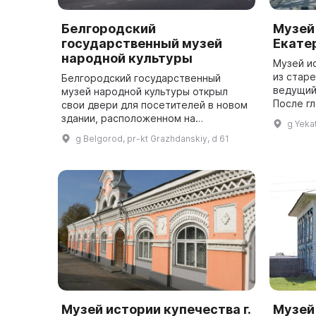
Белгородский
Музей
государственный музей
Екате
народной культуры
Музей и
из стар
Белгородский государственный
ведущий
музей народной культуры открыл
После г
свои двери для посетителей в новом
1995 го
здании, расположенном на
g Yekat
музей С
центральной улице Белгорода -
g Belgorod, pr-kt Grazhdanskiy, d 61
статус...
Гражданском проспекте. В 2014 году
реконструкцию з...
Музей истории купечества г.
Музей