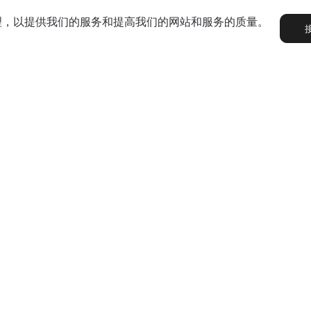
处理，以提供我们的服务和提高我们的网站和服务的质量。
огостский районный
Сычевский краеведч
ико-краеведческий
музей
Сычевский район является
административно-территори
й историко-краеведческий
единицей и муниципальным
ыл основан в июне 1969 года
образованием на северо-во
иативе общественности. В
Смоленской области,
ду он перешёл в
Smolenskaya obl, g Sychevka, u
административным центром 
ственную сферу и приобрел
Proletarskaya, d 3
omi, g Yemva, ul Dzerzhinskogo, d
является небольшой и уютны
аучный характер. Он
город...
ся поиском...