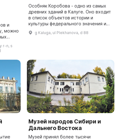
Особняк Коробова - одно из самых
древних зданий в Калуге. Оно входит
в список объектов истории и
культуры федерального значения и
ов и
даже в XIX веке было признано
у, можно
g Kaluga, ul Plekhanova, d 88
редким памятником старины. Долгое
ных
время ...
ставлены
 r-n, s
1
й
Музей народов Сибири и
Дальнего Востока
рытие
Музей принял более тысячи