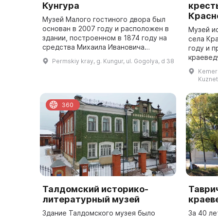
Кунгура
крест
Красн
Музей Малого гостиного двора был
основан в 2007 году и расположен в
Музей и
здании, построенном в 1874 году на
села Кр
средства Михаила Ивановича
году и 
Грибушина. Он содержит
краевед
Permskiy kray, g. Kungur, ul. Gogolya, d 38
информацию о торгово-
создания
Kemero
промышленном мире Кунгура ...
многочи
Kuznets
старожил
360
Талдомский историко-
Таври
литературный музей
краев
Здание Талдомского музея было
За 40 ле