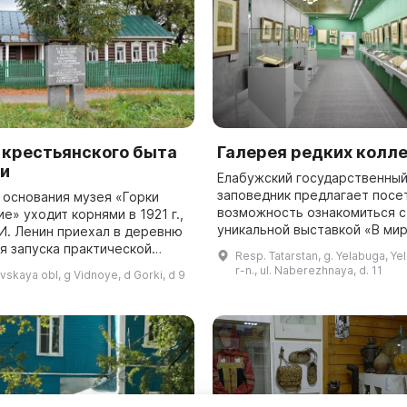
 крестьянского быта
Галерея редких колл
ки
Елабужский государственный
заповедник предлагает посе
 основания музея «Горки
возможность ознакомиться с
е» уходит корнями в 1921 г.,
уникальной выставкой «В ми
 И. Ленин приехал в деревню
священного Корана», состав
я запуска практической
Resp. Tatarstan, g. Yelabuga, Ye
из двух частных коллекций. 
ции плана ГОЭЛРО. Для
r-n., ul. Naberezhnaya, d. 11
skaya obl, g Vidnoye, d Gorki, d 9
предста...
о событии семья Шульгиных