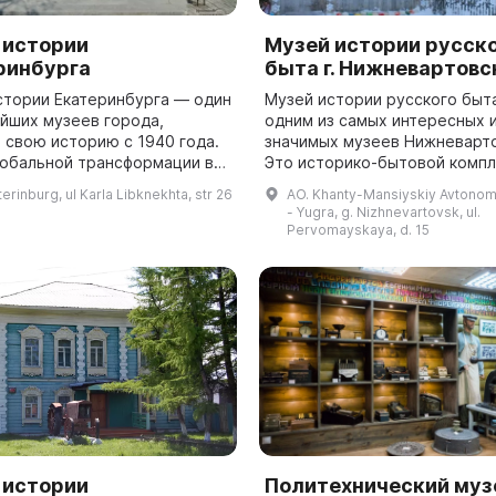
 истории
Музей истории русск
ринбурга
быта г. Нижневартовс
стории Екатеринбурга — один
Музей истории русского быт
ейших музеев города,
одним из самых интересных 
 свою историю с 1940 года.
значимых музеев Нижневарто
лобальной трансформации в
Это историко-бытовой компл
ду бывший Мемориальный
позволяющий погрузиться в 
erinburg, ul Karla Libknekhta, str 26
AO. Khanty-Mansiyskiy Avtono
вердлова обрел новое имя и
села Нижневартовского с кон
- Yugra, g. Nizhnevartovsk, ul.
до серед...
Pervomayskaya, d. 15
 истории
Политехнический муз