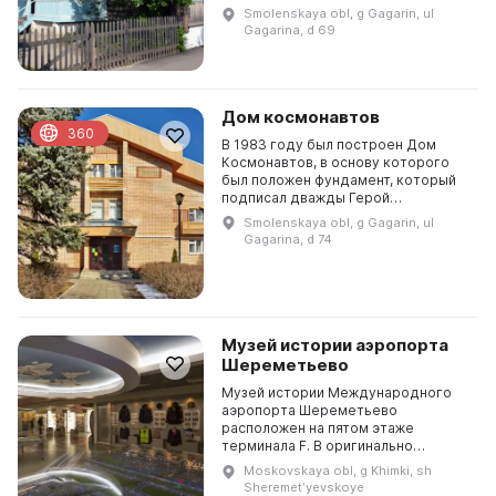
году в деревне Клушино, а в 1945
Smolenskaya obl, g Gagarin, ul
году семья Гагариных переехала в
Gagarina, d 69
Гжатск. В 194...
Дом космонавтов
360
В 1983 году был построен Дом
Космонавтов, в основу которого
был положен фундамент, который
подписал дважды Герой
Советского Союза А. А. Леонов. В
Smolenskaya obl, g Gagarin, ul
доме располагались комнаты для
Gagarina, d 74
Анны Тимофеевны Гагарин...
Музей истории аэропорта
Шереметьево
Музей истории Международного
аэропорта Шереметьево
расположен на пятом этаже
терминала F. В оригинально
оформленной площади площадью
Moskovskaya obl, g Khimki, sh
500 кв.м представлены ценные
Sheremetʹyevskoye