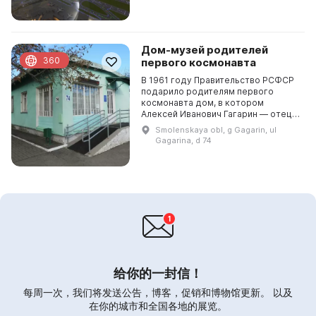
экспонаты, повествующие о
бесценном пр...
Дом-музей родителей
360
первого космонавта
В 1961 году Правительство РСФСР
подарило родителям первого
космонавта дом, в котором
Алексей Иванович Гагарин — отец
Юрия Алексеевича Гагарина —
Smolenskaya obl, g Gagarin, ul
провел последние годы жизни.
Gagarina, d 74
Воссоздана обстановка врем...
给你的一封信！
每周一次，我们将发送公告，博客，促销和博物馆更新。 以及
在你的城市和全国各地的展览。