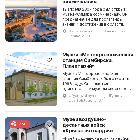
космическая»
12 апреля 2007 года был открыт
музей «Самара космическая». Он
предназначен для пропаганды
знаний и достижений в области
космического ракетостроения, а
Samarskaya obl., g. Samara, pr-kt.
также для приобщения молодых
Lenina, d. 21
людей к отечественны...
Музей «Метеорологическая
станция Симбирска.
Планетарий»
Музей «Метеорологическая
станция Симбирска» был открыт в
1998 году. Он является
единственным музеем своего рода
в России, где представлена единая
Ulʹyanovskaya obl., g. Ulʹyanovsk, ul.
коллекция инструментов,
Lʹva Tolstogo, d. 67
исторических документов и книг...
Музей воздушно-
360
десантных войск
«Крылатая гвардия»
Музей воздушно-десантных войск