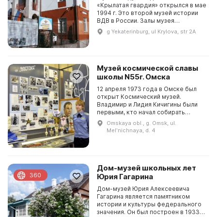
«Крылатая гвардия» открылся в мае
1994 г. Это второй музей истории
ВДВ в России. Залы музея
оформлены в нетрадиционном
g Yekaterinburg, ul Krylova, str 2A
(авангардном) стиле с
использованием различных мат...
Музей космической славы
школы N55г. Омска
12 апреля 1973 года в Омске был
открыт Космический музей.
Владимир и Лидия Кичигины были
первыми, кто начал собирать
экспонаты для музея в 1960-е годы,
Omskaya obl., g. Omsk, ul.
вдохновленные достижениями
Melʹnichnaya, d. 4
отечественной космона...
Дом-музей школьных лет
360
Юрия Гагарина
Дом-музей Юрия Алексеевича
Гагарина является памятником
истории и культуры федерального
значения. Он был построен в 1933