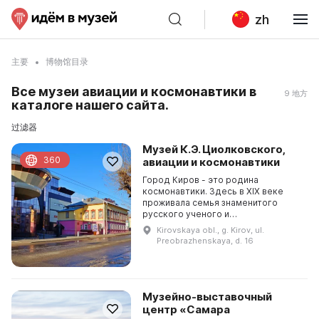
zh
主要
博物馆目录
Все музеи авиации и космонавтики в
9 地方
каталоге нашего сайта.
过滤器
Музей К.Э. Циолковского,
360
авиации и космонавтики
Город Киров - это родина
космонавтики. Здесь в XIX веке
проживала семья знаменитого
русского ученого и
основоположника космонавтики К.
Kirovskaya obl., g. Kirov, ul.
Э. Циолковского. В 1988 году по
Preobrazhenskaya, d. 16
инициативе дважды Героя
Советског...
Музейно-выставочный
центр «Самара