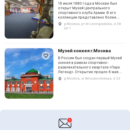
16 июля 1980 года в Москве был
открыт Музей Центрального
спортивного клуба Армии. В его
коллекции представлено более
2500 уникальных экспонатов,
g Moskva, pr-kt Leningradskiy, d 39
многие из которых не имеют
str 1
аналогов не только в России,...
Музей хоккея г.Москва
В России был создан первый Музей
хоккея в рамках спортивно-
развлекательного квартала «Парк
Легенд». Открытие прошло 6 мая
2016 года, в день Чемпионата мира
g Moskva, ul Avtozavodskaya, d 23
по хоккею. Здание памятника
архитектуры по п...