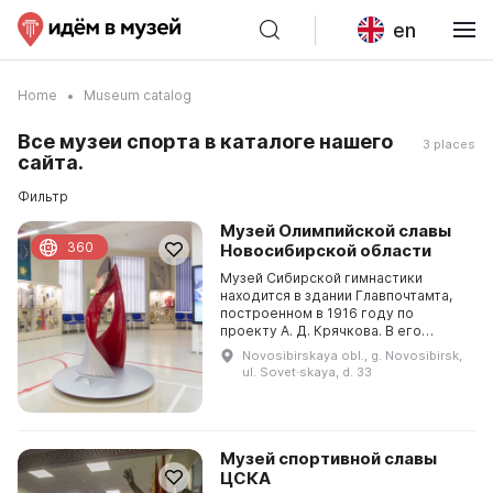
en
Home
Museum catalog
Все музеи спорта в каталоге нашего
3 places
сайта.
Фильтр
Музей Олимпийской славы
360
Новосибирской области
Музей Сибирской гимнастики
находится в здании Главпочтамта,
построенном в 1916 году по
проекту А. Д. Крячкова. В его
фондах собрано более 7000
Novosibirskaya obl., g. Novosibirsk,
экспонатов, включающих кубки,
ul. Sovet·skaya, d. 33
медали, грамоты и предметы ...
Музей спортивной славы
ЦСКА