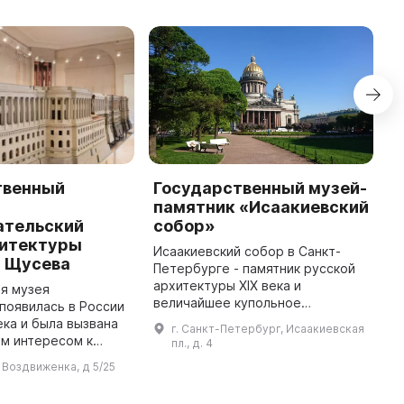
твенный
Государственный музей-
Г
памятник «Исаакиевский
и
ательский
собор»
х
хитектуры
«
Исаакиевский собор в Санкт-
. Щусева
Петербурге - памятник русской
М
архитектуры XIX века и
о
я музея
величайшее купольное
с
появилась в России
сооружение в мире, созданное
н
ека и была вызвана
г. Санкт-Петербург, Исаакиевская
архитектором Огюстом
к
м интересом к
пл., д. 4
Монферраном - символ
к
му наследию. В
л Воздвиженка, д 5/25
имперского могущества. Строи
З
ения материала,
...
о различными