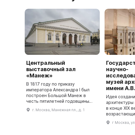
Центральный
Государс
выставочный зал
научно-
«Манеж»
исследов
музей ар
В 1817 году по приказу
имени А.В
императора Александра I был
построен Большой Манеж в
Идея создани
честь пятилетней годовщины
архитектуры 
победы русского оружия в
в конце XIX в
г. Москва, Манежная пл., д. 1
Отечественной войне 1812 года.
возрастающи
Проект постройки был
национально
г Москва, у
разработан инженером ...
целях обобщ
накопленног