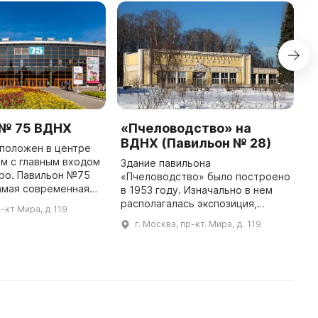
 № 75 ВДНХ
«Пчеловодство» на
V
ВДНХ (Павильон № 28)
сположен в центре
O
м с главным входом
a
Здание павильона
он №75
A
«Пчеловодство» было построено
амая современная
E
в 1953 году. Изначально в нем
площадка в Москве.
o
располагалась экспозиция,
р-кт Мира, д 119
щую площадь 23 290
s
посвященная хлебной
г. Москва, пр-кт. Мира, д. 119
кв. м и включает в ...
промышленности, затем
павильон использовался для
временных выставок, а в 70-х ...