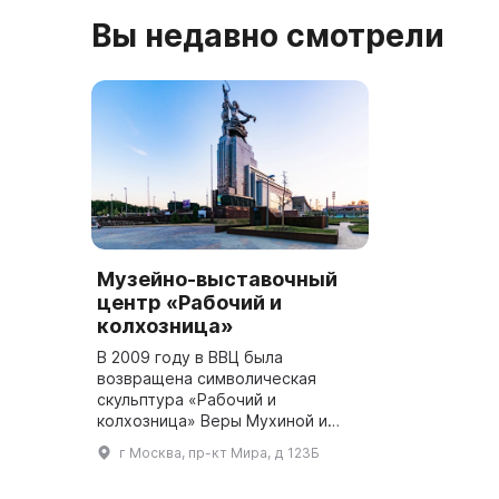
Вы недавно смотрели
Музейно-выставочный
центр «Рабочий и
колхозница»
В 2009 году в ВВЦ была
возвращена символическая
скульптура «Рабочий и
колхозница» Веры Мухиной и
Бориса Иофана, которая была
г Москва, пр-кт Мира, д 123Б
создана для Всемирной выставки
в Париже в 1937 году. Через год