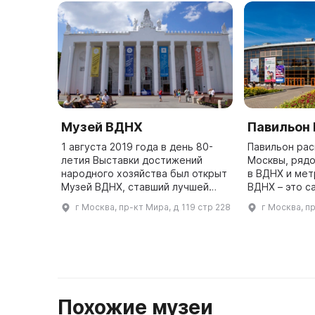
Музей ВДНХ
Павильон
1 августа 2019 года в день 80-
Павильон ра
летия Выставки достижений
Москвы, рядо
народного хозяйства был открыт
в ВДНХ и метро. Павиль
Музей ВДНХ, ставший лучшей
ВДНХ – это с
стартовой точкой для изучения
выставочная 
г Москва, пр-кт Мира, д 119 стр 228
г Москва, п
истории Главной выставки
Он имеет об
страны. Здесь представлены
инте ...
Похожие музеи