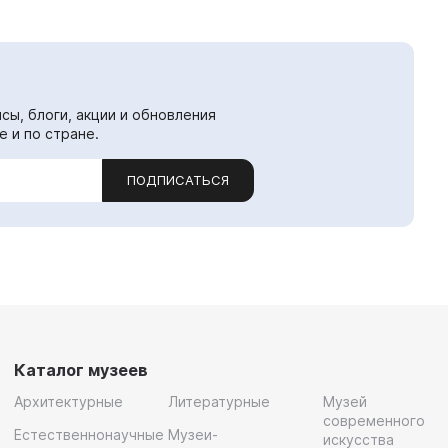
сы, блоги, акции и обновления
е и по стране.
ПОДПИСАТЬСЯ
Каталог музеев
Архитектурные
Литературные
Музей
современного
Естественнонаучные
Музеи-
искусства