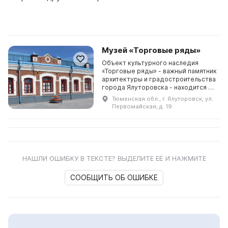
Музей «Торговые ряды»
Объект культурного наследия
«Торговые ряды» - важный памятник
архитектуры и градостроительства
города Ялуторовска - находится в
историческом центре города и
Тюменская обл., г. Ялуторовск, ул.
составляет единое историко-
Первомайская, д. 19
архитектурное ан...
НАШЛИ ОШИБКУ В ТЕКСТЕ? ВЫДЕЛИТЕ ЕЁ И НАЖМИТЕ
СООБЩИТЬ ОБ ОШИБКЕ