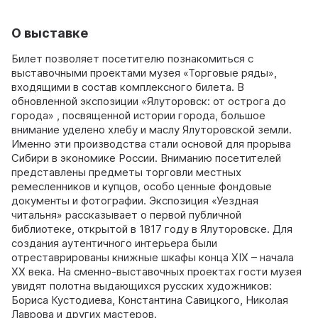
О выставке
Билет позволяет посетителю познакомиться с
выставочными проектами музея «Торговые ряды»,
входящими в состав комплексного билета. В
обновленной экспозиции «Ялуторовск: от острога до
города» , посвященной истории города, большое
внимание уделено хлебу и маслу Ялуторовской земли.
Именно эти производства стали основой для прорыва
Сибири в экономике России. Вниманию посетителей
представлены предметы торговли местных
ремесленников и купцов, особо ценные фондовые
документы и фотографии. Экспозиция «Уездная
читальня» рассказывает о первой публичной
библиотеке, открытой в 1817 году в Ялуторовске. Для
создания аутентичного интерьера были
отреставрированы книжные шкафы конца XIX – начала
XX века. На сменно-выставочных проектах гости музея
увидят полотна выдающихся русских художников:
Бориса Кустодиева, Константина Савицкого, Николая
Лаврова и других мастеров.