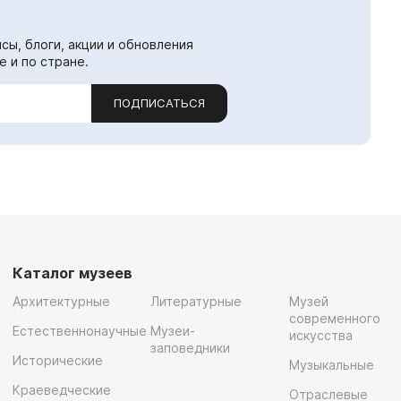
сы, блоги, акции и обновления
е и по стране.
ПОДПИСАТЬСЯ
Каталог музеев
Архитектурные
Литературные
Музей
современного
Естественнонаучные
Музеи-
искусства
заповедники
Исторические
Музыкальные
Краеведческие
Отраслевые