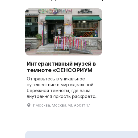
Интерактивный музей в
темноте «СЕНСОРИУМ
Отправьтесь в уникальное
путешествие в мир идеальной
бережной темноты, где ваша
внутренняя яркость раскроется
во всей красе! Музей в темноте
г.Москва, Москва, ул. Арбат 17
«Сенсориум» - это новое
понимание себя через
погружение ...