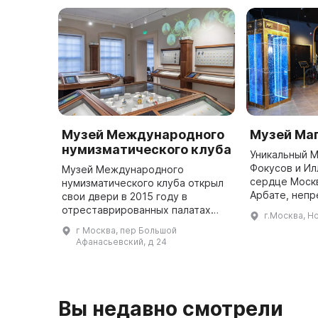
Музей Международного
Музей Маг
нумизматического клуба
Уникальный М
Фокусов и Ил
Музей Международного
сердце Моск
нумизматического клуба открыл
Арбате, непр
свои двери в 2015 году в
Приходите и 
отреставрированных палатах
г.Москва, Но
1400 кв. м и 
Юсуповых-Зиновьевых —
г Москва, пер Большой
иллюзии в це
памятнике русского зодчества
Афанасьевский, д 24
200 э ...
XVII–XVIII веков. Экспозиция
сформирована на о ...
Вы недавно смотрели