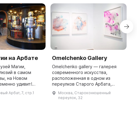
ии на Арбате
Omelchenko Gallery
I
D
узей Магии,
Omelchenko gallery — галерея
люзий в самом
современного искусства,
S
вы, на Новом
расположенная в одном из
w
еменно удивит!
переулков Старого Арбата,
w
проверьте сами!
исторического центра Москвы,
re
вый Арбат, 7, стр.1
Москва, Староконюшенный
три этажа магии и
основана осенью 2015 года.
s
переулок, 32
нтре Москвы; более
Деятельность галереи
D
направлена на подд ...