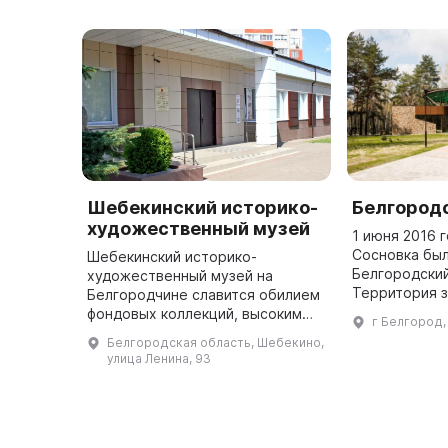
Шебекинский историко-
Белгород
художественный музей
1 июня 2016 
Сосновка был
Шебекинский историко-
Белгородский
художественный музей на
Территория 
Белгородчине славится обилием
25 гектаров 
фондовых коллекций, высоким
г Белгород,
посетителям 
уровнем исследований,
Белгородская область, Шебекино,
животных с 
интересными выставками и
улица Ленина, 93
культурно-образовательными
проектами. Экспозиция м ...