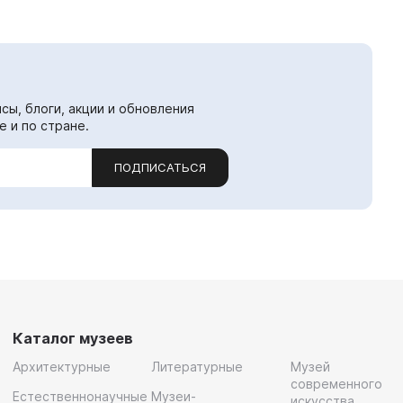
сы, блоги, акции и обновления
е и по стране.
ПОДПИСАТЬСЯ
Каталог музеев
Архитектурные
Литературные
Музей
современного
Естественнонаучные
Музеи-
искусства