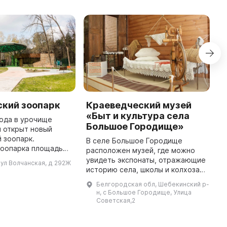
ский зоопарк
Краеведческий музей
B
«Быт и культура села
года в урочище
O
Большое Городище»
 открыт новый
Z
 зоопарк.
t
В селе Большое Городище
зоопарка площадью
te
расположен музей, где можно
предлагает
e
увидеть экспонаты, отражающие
 ул Волчанская, д 292Ж
43 экспозиции
p
историю села, школы и колхоза
просторными
19-20 веков. В музее
Белгородская обл, Шебекинский р-
выставочными павильонами ...
представлены орудия труда и
н, с Большое Городище, Улица
быта крестьян, а также стенды о
Советская,2
знамени ...