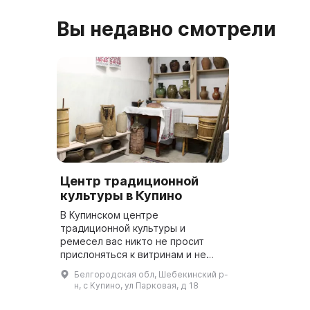
Вы недавно смотрели
Центр традиционной
культуры в Купино
В Купинском центре
традиционной культуры и
ремесел вас никто не просит
прислоняться к витринам и не
трогать ничего. Вы можете
Белгородская обл, Шебекинский р-
воспользоваться 9
н, с Купино, ул Парковая, д 18
выставочными залами, где вы
найдете уникальные экспонаты...