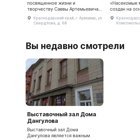
посвященное жизни и
«Насекомые 
творчеству Саввы Артемьевича
создан на ос
Дангулова (1912-1989), земляка,
коллекции, к
Краснодарский край, г. Армавир, ул.
Краснодарск
писателя, дипломата,
собираться в
Свердлова, д. 68
Комсомольск
литературного и общественного
годов. В муз
деятеля. Открыт ...
Вы недавно смотрели
Выставочный зал Дома
Дангулова
Выставочный зал Дома
Дангулова является важным