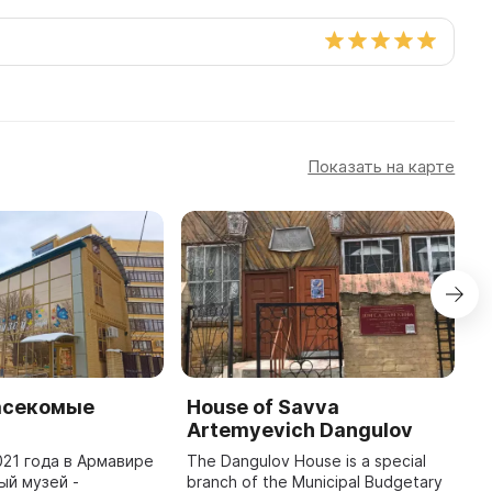
Показать на карте
асекомые
House of Savva
A
Artemyevich Dangulov
M
021 года в Армавире
The Dangulov House is a special
I
ый музей -
branch of the Municipal Budgetary
t