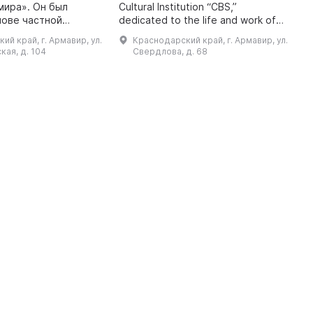
мира». Он был
Cultural Institution “CBS,”
C
нове частной
dedicated to the life and work of
by
оторая начала
Savva Artemyevich Dangulov
A
ий край, г. Армавир, ул.
Краснодарский край, г. Армавир, ул.
 начале 2000-х
(1912–1989), a fellow townsman,
ая, д. 104
Свердлова, д. 68
ее представлены
writer, diplo ...
бабочки со все ...