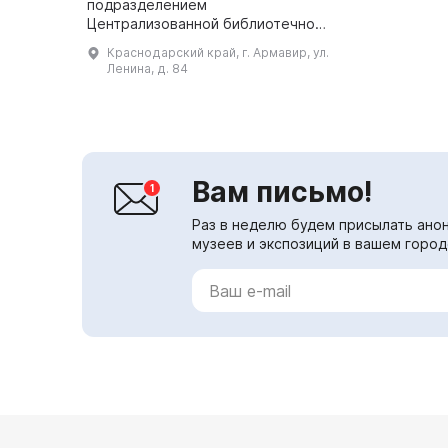
подразделением
Централизованной библиотечной
системы Армавира. Он был
Краснодарский край, г. Армавир, ул.
открыт в честь 105-летия
Ленина, д. 84
писателя, мецената и почетного
гражданина города Саввы Арт...
Вам письмо!
Раз в неделю будем присылать анон
музеев и экспозиций в вашем город