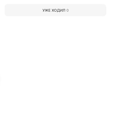
УЖЕ ХОДИЛ
0
rmavir Local History
Insects of the World
useum
Museum
n 1904 a museum of visual aids,
On October 10, 2021, a new
he 'Society for the Care of
museum — 'Insects of the Wo