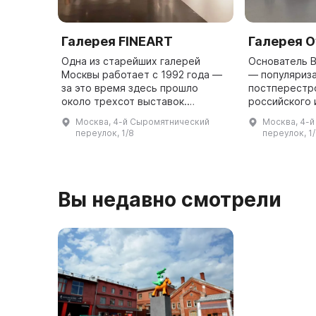
Галерея FINEART
Галерея O
Одна из старейших галерей
Основатель 
Москвы работает с 1992 года —
— популяриз
за это время здесь прошло
постперестр
около трехсот выставок.
российского 
Галерея сохраняет творческое
частную гале
Москва, 4-й Сыромятнический
Москва, 4-
наследие художников старшего
Галерея на «
переулок, 1/8
переулок, 1
поколения и открывает молодые
сотрудничает
талант ...
Вы недавно смотрели