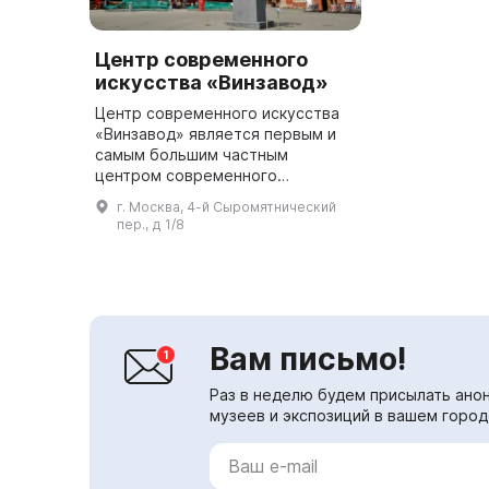
Центр современного
искусства «Винзавод»
Центр современного искусства
«Винзавод» является первым и
самым большим частным
центром современного
искусства в России, который
г. Москва, 4-й Сыромятнический
объединяет в себе галереи,
пер., д 1/8
образовательные программы,
студии, мастерски...
Вам письмо!
Раз в неделю будем присылать анон
музеев и экспозиций в вашем город