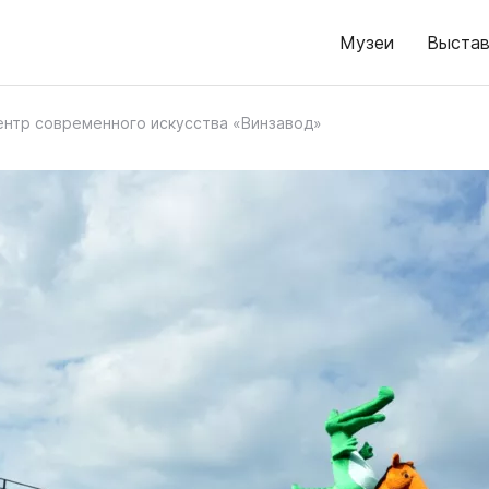
Музеи
Выстав
ентр современного искусства «Винзавод»