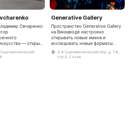
vcharenko
Generative Gallery
W
C
Владимир Овчаренко
Пространство Generative Gallery
атор
на Винзаводе настроено
T
оечного
открывать новые имена и
C
искусства — открыл
исследовать новые форматы
l
рею в 1990 году.
презентации цифрового
c
й Сыромятнический
4-й Сыромятнический пер. д. 1/8,
Винзаводе»
искусства. В галерее проходят
b
/8
стр.6, 2 этаж
 с художниками, чьи
выставки, перформансы и лекции.
e
работы уже востре ...
Гале ...