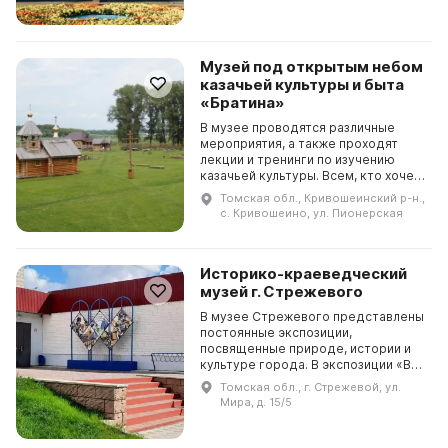
Музей под открытым небом
казачьей культуры и быта
«Братина»
В музее проводятся различные
мероприятия, а также проходят
лекции и тренинги по изучению
казачьей культуры. Всем, кто хочет
узнать о казачьей культуре и быте,
Томская обл., Кривошеинский р-н.,
музей «Братина» предлагает
с. Кривошеино, ул. Пионерская
приятное и поз...
Историко-краеведческий
музей г. Стрежевого
В музее Стрежевого представлены
постоянные экспозиции,
посвященные природе, истории и
культуре города. В экспозиции «В
согласии с природой» вы можете
Томская обл., г. Стрежевой, ул.
узнать о богатствах природы края.
Мира, д. 15/5
В отдельной част...