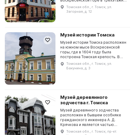
Воскресенской горе в трехэтажном
здании. Это единственный музей в
Томская обл., г. Томск, ул.
мире, посвященный славянской
Загорная, д. 12
мифологии. В нем предс...
Музей истории Томска
Музей истории Томска расположен
на южном мысе Воскресенской
горы, где в 1604 году была
построена Томская крепость. В
музее собрано более 6 000
Томская обл., г. Томск, ул.
экспонатов, среди которых
Бакунина, д. 3
находятся уникальные предметы, ...
Музей деревянного
зодчества г. Томска
Музей деревянного зодчества
расположен в бывшем особняке
гражданского инженера А. Д.
Крячкова и является частью
Томского областного
Томская обл., г. Томск, пр-кт.
художественного музея. Здание