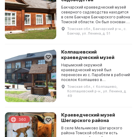
Бакчарский краеведческий музей
северного садоводства находится
в селе Бакчаре Бакчарского района
Томской области. Он был основан в
лето 1995 года на территории
Томская обл., Бакчарский р-н., с.
бывшего сада. Создателем сада
Бакчар, ул. Ленина, д. 51
был В. И. ...
Колпашевский
краеведческий музей
Нарымский окружной
краеведческий музей был
перенесен из с. Парабели в рабочий
поселок Колпашево в
административный центр
Томская обл., г. Колпашево,
Нарымского округа в 1963 году и
Колпашевский р-н., ул. Ленина, д.
стал филиалом Томского
49
областного краеведческог...
Краеведческий музей
360
Шегарского района
В селе Мельниково Шегарского
района Томской области есть