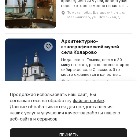
краеведческий музей, переступая
порог которого можно попасть в
далекое прошлое. Здесь можно
Томская обл., Шегарский р-н., с.
увидеть артефакты времен
Мельниково, ул. Школьная, д 5
раннего палеолита, предмет...
Архитектурно-
этнографический музей
села Коларово
Недалеко от Томска, всего в 30
минутах езды, расположено старое
сибирское село Спасское. Это
место охраняется в качестве
природного парка. История села
Томская обл., Томский р-н., с.
началась в начале XVII века, когда
Коларово, ул. Ленина, д. 75
оно было осно...
Продолжая использовать наш сайт, Вы
соглашаетесь на обработку
файлов cookie
.
Дом художественных
Данные обрабатываются для предоставления
промыслов и национальных
наших услуг и улучшения качества работы нашего
ремесел с. Парабель
веб-сайта и сервисов
В 2016 году в с. Парабель был
открыт Дом художественных
промыслов и национальных
ПРИНЯТЬ