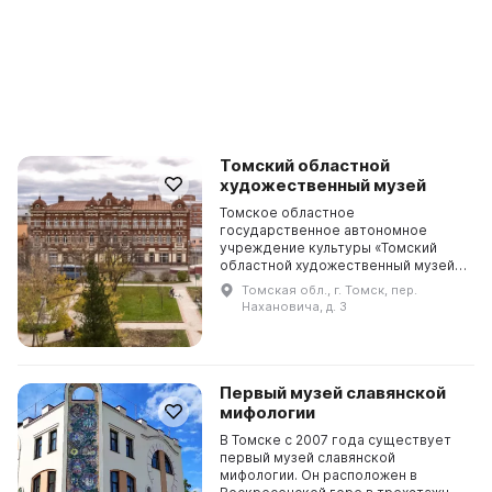
Томский областной
художественный музей
Томское областное
государственное автономное
учреждение культуры «Томский
областной художественный музей»
(ТОХМ) является одним из
Томская обл., г. Томск, пер.
крупнейших центров
Нахановича, д. 3
художественной жизни Томской
области. Он был учреж...
Первый музей славянской
мифологии
В Томске с 2007 года существует
первый музей славянской
мифологии. Он расположен в