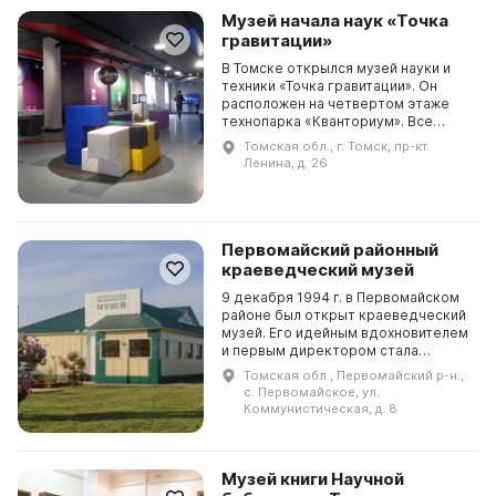
Музей начала наук «Точка
гравитации»
В Томске открылся музей науки и
техники «Точка гравитации». Он
расположен на четвертом этаже
технопарка «Кванториум». Все
приборы и оборудование для его
Томская обл., г. Томск, пр-кт.
оснащения были закуплены в
Ленина, д. 26
Германии. Музей пред...
Первомайский районный
краеведческий музей
9 декабря 1994 г. в Первомайском
районе был открыт краеведческий
музей. Его идейным вдохновителем
и первым директором стала
Евгения Кирилловна Шампарова. На
Томская обл., Первомайский р-н.,
данный момент фонды музея
с. Первомайское, ул.
включают более 9 ...
Коммунистическая, д. 8
Музей книги Научной