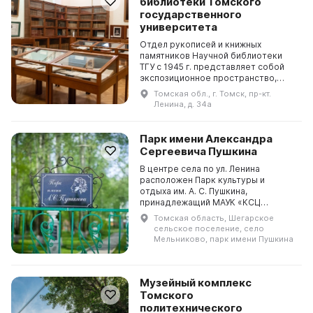
библиотеки Томского
государственного
университета
Отдел рукописей и книжных
памятников Научной библиотеки
ТГУ с 1945 г. представляет собой
экспозиционное пространство,
известное как Музей книги. В нем
Томская обл., г. Томск, пр-кт.
собраны издания, которые
Ленина, д. 34а
отличаются редкостью и о...
Парк имени Александра
Сергеевича Пушкина
В центре села по ул. Ленина
расположен Парк культуры и
отдыха им. А. С. Пушкина,
принадлежащий МАУК «КСЦ
Шегарского района». В парке
Томская область, Шегарское
можно найти несколько зон:
сельское поселение, село
детский игровой комплекс с
Мельниково, парк имени Пушкина
оборудованным...
Музейный комплекс
Томского
политехнического