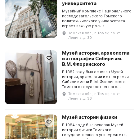
университета
Музейный комплекс Национального
исследовательского Томского
политехнического университета
играет важную роль в
формировании имиджа
Томская обл., г. Томск, пр-кт.
университета как инновационного
Ленина, д. 30
вуза мирового уровня и
преподнесении ...
Музей истории, археологии
и этнографии Сибири им.
В.М. Флоринского
В 1882 году был основан Музей
истории, археологии и этнографии
Сибири имени В. М. Флоринского
Томского государственного
университета. Фонды музея
Томская обл., г. Томск, пр-кт.
составляют около 300 тысяч
Ленина, д. 36
единиц хранения, среди кото...
Музей истории физики
В 1984 году был основан Музей
истории физики Томского
государственного университета,