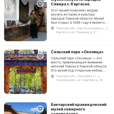
Севера с. Каргасок
Этот музей позволяет людям
изучить историю и культуру
народов Томской области. Музей
был открыт в 1996 году и является
филиалом Томского областного
Томская обл., Каргасокский р-н., с.
художественного музея. В нем
Каргасок, ул. Пушкина, д. 21
хранится 1165 единиц...
Сельский парк «Околица»
Сельский парк «Околица» — это
место, привлекающее внимание
жителей Томска и Томской области.
Это музей под открытым небом,
который традиционно посещается
Томская обл., Томский р-н., с.
во время Международного
Зоркальцево, ул. Садовая, д. 1А
фестиваля-конкурса «Пр...
Бакчарский краеведческий
музей северного
садоводства