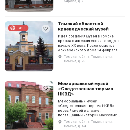
Кирова, д. 7
музея представляет собой
памятник дере...
Томский областной
360
краеведческий музей
Идея создания музея в Томске
пришла к интеллигенции города в
начале ХХ века. После осмотра
Архиерейского дома 14 февраля
1920 г. было принято решение об
Томская обл., г. Томск, пр-кт.
открытии в нем Музея старины и
Ленина, д. 75
революции. 18 ма...
Мемориальный музей
«Следственная тюрьма
НКВД»
Мемориальный музей
«Следственная тюрьма НКВД» —
первый музей в стране,
посвященный истории массовых
репрессий в СССР, он был основан
Томская обл., г. Томск, пр-кт.
в 1989 году. Музей расположен в
Ленина, д. 44
подвальном помещении здания, в