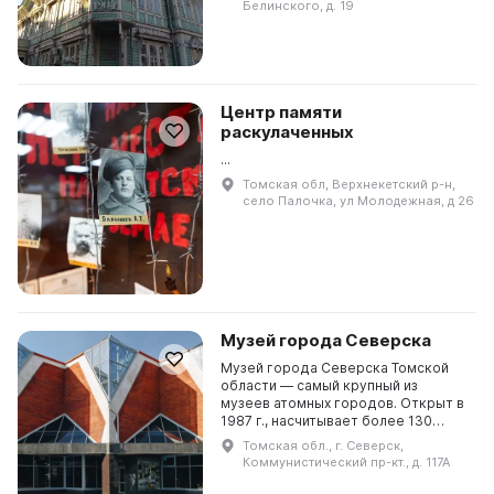
Белинского, д. 19
«Изумрудный дом». Отдельные за...
Центр памяти
раскулаченных
...
Томская обл, Верхнекетский р-н,
село Палочка, ул Молодежная, д 26
Музей города Северска
Музей города Северска Томской
области — самый крупный из
музеев атомных городов. Открыт в
1987 г., насчитывает более 130
тысяч единиц хранения, ¾ которых
Томская обл., г. Северск,
входят в государственную часть
Коммунистический пр-кт., д. 117А
музейного фонда...