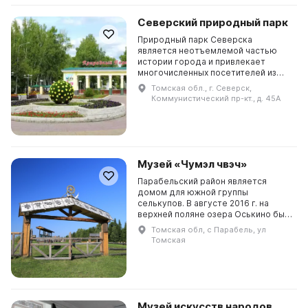
Северский природный парк
Природный парк Северска
является неотъемлемой частью
истории города и привлекает
многочисленных посетителей из
разных уголков России и мира. Он
Томская обл., г. Северск,
предлагает интересные и
Коммунистический пр-кт., д. 45А
необычные программы для всех
воз...
Музей «Чумэл чвэч»
Парабельский район является
домом для южной группы
селькупов. В августе 2016 г. на
верхней поляне озера Оськино был
открыт этнографический музей
Томская обл, с Парабель, ул
селькупской культуры под
Томская
названием «Чумэл чвэч (Земля с...
Музей искусств народов