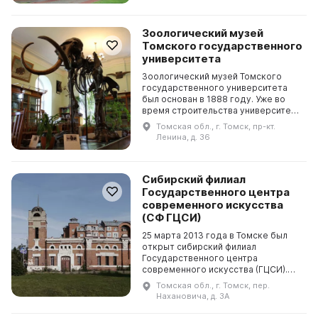
кото...
Зоологический музей
Томского государственного
университета
Зоологический музей Томского
государственного университета
был основан в 1888 году. Уже во
время строительства университета
начали поступать в Томск
Томская обл., г. Томск, пр-кт.
пожертвования в виде коллекций
Ленина, д. 36
птиц и млекопитающих...
Сибирский филиал
Государственного центра
современного искусства
(СФ ГЦСИ)
25 марта 2013 года в Томске был
открыт сибирский филиал
Государственного центра
современного искусства (ГЦСИ).
Это первое федеральное
Томская обл., г. Томск, пер.
учреждение культуры в городе,
Нахановича, д. 3А
шестое в структуре ГЦСИ. Филиал
отве...