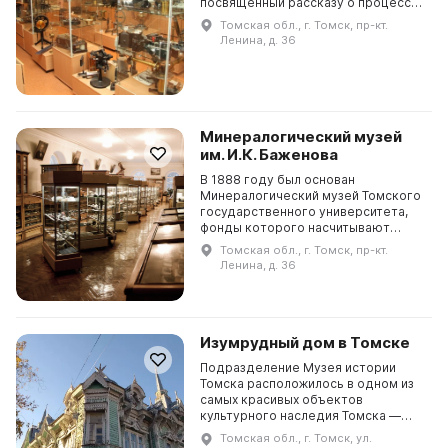
посвященный рассказу о процессе
формирования научных школ в этом
Томская обл., г. Томск, пр-кт.
вузе. В его фондах насчитывается
Ленина, д. 36
около 5 тысяч пре...
Минералогический музей
им. И.К. Баженова
В 1888 году был основан
Минералогический музей Томского
государственного университета,
фонды которого насчитывают
более 30 тысяч образцов из 600
Томская обл., г. Томск, пр-кт.
видов и разновидностей
Ленина, д. 36
минералов. Особенно дорогими
явл...
Изумрудный дом в Томске
Подразделение Музея истории
Томска расположилось в одном из
самых красивых объектов
культурного наследия Томска —
особняке архитектора Хомича,
Томская обл., г. Томск, ул.
который томичи называют