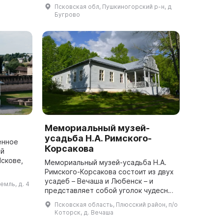
ить пе...
году она была возрождена. В
Псковская обл, Пушкиногорский р-н, д
настоящее время мельники
Бугрово
проводят...
Мемориальный музей-
усадьба Н.А. Римского-
енное
Корсакова
ей
Пскове,
Мемориальный музей-усадьба Н.А.
Римского-Корсакова состоит из двух
праксина
усадеб – Вечаша и Любенск – и
ремль, д. 4
ичей в
представляет собой уголок чудесной
русской природы, с которым
Псковская область, Плюсский район, п/о
неразрывно связаны жизнь и
Которск, д. Вечаша
творчество одн...