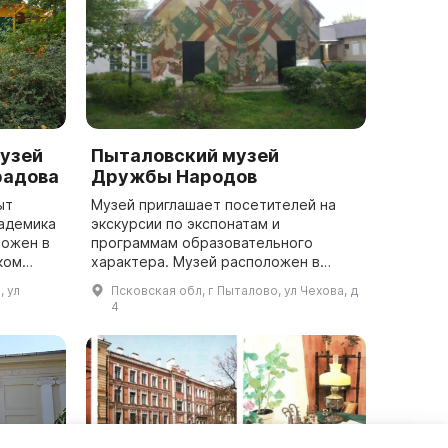
узей
Пыталовский музей
радова
Дружбы Народов
ыт
Музей приглашает посетителей на
адемика
экскурсии по экспонатам и
ложен в
программам образовательного
ком
характера. Музей расположен в
лению
здании церкви лютеран, построенном
, ул
Псковская обл, г Пыталово, ул Чехова, д
в 1930-х годах и являющемся
4
памятником региона...