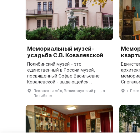
Мемориальный музей-
Мемор
усадьба С.В. Ковалевской
кварт
Полибинский музей - это
Единств
единственный в России музей,
архитек
посвященный Софье Васильевне
мемориа
Ковалевской - выдающейся
Спегаль
женщине-математику. Он
связана 
Псковская обл, Великолукский р-н, д
г Пско
расположен в бывшем имении ее
Ленинградом. В 1937
Полибино
отца Василия Васильевича Корвин-
производ
Круковск...