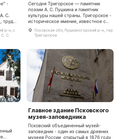
е" -
Сегодня Тригорское — памятник
поэзии А. С. Пушкина и памятник
А. С.
культуры нашей страны. Тригорское -
, трудов
историческое имение, известное с
ено в
1762 года. Это была усадьба друзей
й р-н, с
Псковская обл, Пушкиногорский р-н, тер
О. А.
Александра Сергеевича Пушкина -...
С. С.
Тригорское
Главное здание Псковского
музея-заповедника
Псковский объединенный музей-
енный
заповедник - один из самых древних
ке
музеев России, открытый в 1876 году