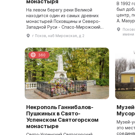
монастыря
В 1992 г
был доб
На левом берегу реки Великой
центр, 
находится один из самых древних
А. Мазу
монастырей Псковщины и Северо-
культурн
Западной Руси - Спасо-Мирожский
Псковс
приобрел
монастырь. Каменный Спасо-
имени 
г Псков, наб Мирожская, д 2
Преображенский собор был
построен в XII веке по зак...
360
Некрополь Ганнибалов-
Музей
Пушкиных в Свято-
Мусор
Успенском Святогорском
Музей-у
монастыре
это мес
соединя
Свято-Успенский Святогорский