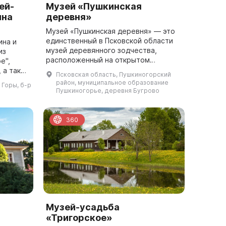
ей-
Музей «Пушкинская
ина
деревня»
Музей «Пушкинская деревня» — это
единственный в Псковской области
ина и
музей деревянного зодчества,
из
расположенный на открытом
е",
воздухе. Он был восстановлен в том
, а также
Псковская область, Пушкиногорский
виде, в котором его знал А. С.
я" и
район, муниципальное образование
 Горы, б-р
Пушкин: дом к...
ме того,
Пушкиногорье, деревня Бугрово
360
Музей-усадьба
«Тригорское»