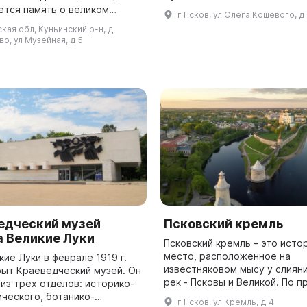
Постниковы были одной из
ется память о великом
г Псков, ул Олега Кошевого, д
знаменитых купеческих фами
е, его жизнь и творчество.
кая обл, Куньинский р-н, д
занимавших палаты. При Петре 
зей привлекает тысячи
о, ул Музейная, д 5
едческий музей
Псковский кремль
а Великие Луки
Псковский кремль – это исто
место, расположенное на
икие Луки в феврале 1919 г.
известняковом мысу у слиян
рыт Краеведческий музей. Он
рек - Псковы и Великой. По 
из трех отделов: историко-
княгиня Ольга основала горо
ического, ботанико-
г Псков, ул Кремль, д 4