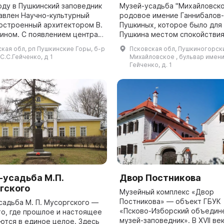
оду в Пушкинский заповедник
Музей-усадьба "Михайловско
авлен Научно-культурный
родовое имение Ганнибалов-
построенный архитектором В.
Пушкиных, которое было для 
рином. С появлением центра
Пушкина местом спокойствия
ая жизнь п. Пушкинские Горы
и вдохновения, было постро
кая обл, рп Пушкинские Горы, б-р
Псковская обл, Пушкиногорски
а активность. Научно...
конце XVIII века дедом поэта 
С.С.Гейченко, д 1
Михайловское , бульвар имени 
Ганнибал...
Гейченко, д. 1
-усадьба М.П.
Двор Постникова
гского
Музейный комплекс «Двор
Постникова» — объект ГБУК
садьба М. П. Мусоргского —
«Псково-Изборский объедин
то, где прошлое и настоящее
музей-заповедник». В XVII ве
ются в единое целое. Здесь