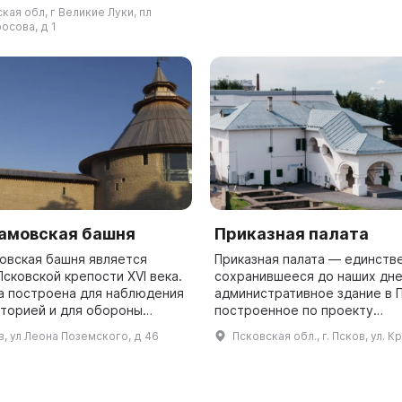
в 903 году и поручила постро
еского и физико-
кая обл, г Великие Луки, пл
еского, а фонды его были
осова, д 1
аны и...
амовская башня
Приказная палата
овская башня является
Приказная палата — единств
сковской крепости XVI века.
сохранившееся до наших дн
а построена для наблюдения
административное здание в 
иторией и для обороны
построенное по проекту
В 1615 году шведское войско
челобитного воеводы П. М. А
в, ул Леона Поземского, д 46
Псковская обл., г. Псков, ул. К
 к Пскову и провело
для Иоанна и Петра Алексеев
ч...
период с 1692...