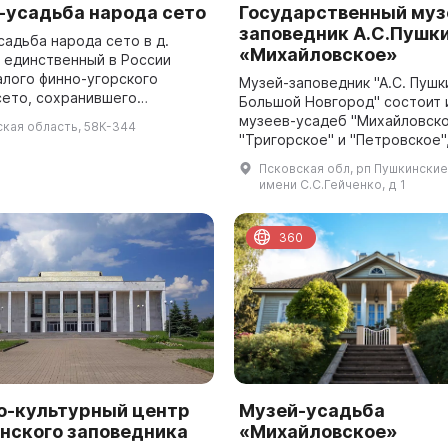
-усадьба народа сето
Государственный муз
заповедник А.С.Пушк
садьба народа сето в д.
«Михайловское»
– единственный в России
алого финно-угорского
Музей-заповедник "А.С. Пушк
сето, сохранившего
Большой Новгород" состоит 
ную материальную и
музеев-усадеб "Михайловско
кая область, 58К-344
ю культуру. В течение многих
"Тригорское" и "Петровское"
 в приграничн...
из музея "Пушкинская деревн
Псковская обл, рп Пушкинские
"Мельница в д. Бугрово". Кро
имени С.С.Гейченко, д 1
зд...
360
о-культурный центр
Музей-усадьба
нского заповедника
«Михайловское»