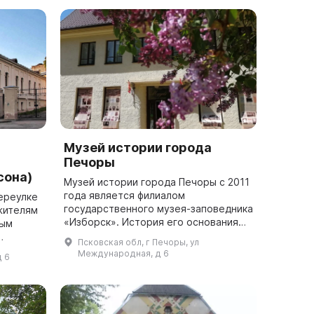
Музей истории города
Печоры
сона)
Музей истории города Печоры с 2011
года является филиалом
ереулке
государственного музея-заповедника
жителям
«Изборск». История его основания
тым
началась в 20-х годах прошлого века,
Псковская обл, г Печоры, ул
когда Русское культурно-
в начале
Международная, д 6
д 6
просветительн...
дский