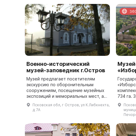
36
Военно-исторический
Музей
музей-заповедник г.Остров
«Избо
Музей предлагает посетителям
Государ
экскурсию по оборонительным
«Изборс
сооружениям, посещение музейных
комплек
экспозиций и мемориальных мест, а
734 га. 
также различные мероприятия.
тысячел
Псковская обл, г Остров, ул К.Либкнехта,
Псков
Музей предлагает посетителям
градост
д 7А
муниц
обширную коллекц...
также бо
Печорс