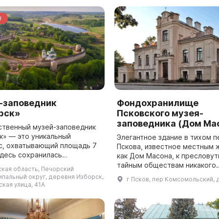
0
-заповедник
Фондохранилище
рск»
Псковского музея-
заповедника (Дом Ма
ственный музей-заповедник
к» — это уникальный
Элегантное здание в тихом п
с, охватывающий площадь 7
Пскова, известное местным 
Здесь сохранилась
как Дом Масона, к преслову
етняя планировочная и
тайным обществам никакого
ская область, Печорский
роительная структура, а
отношения не имеет. Просто 
ипальный округ, деревня Изборск,
г Псков, пер Комсомольский, 
лее 200 памят...
прошлого века некий шотлан
кая улица, 41А
подданн...