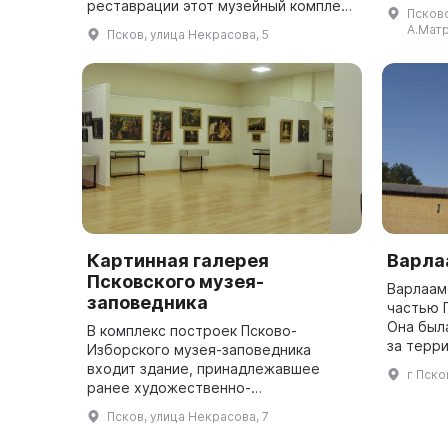
зоологич
реставрации этот музейный комплекс
Псковс
механич
снова станет центром Пскова.
А.Матр
Псков, улица Некрасова, 5
формиров
Поганкины палаты — самая большая
гражданская по...
Картинная галерея
Варла
Псковского музея-
Варлаам
заповедника
частью П
Она был
В комплекс построек Псково-
за терр
Изборского музея-заповедника
города. 
входит здание, принадлежавшее
г Пско
подошло
ранее художественно-
двухмеся
промышленной школе им. Н. Ф. Фан-
Псков, улица Некрасова, 7
дер-Флита. Оно было учреждено
Псковским археологическим общес...