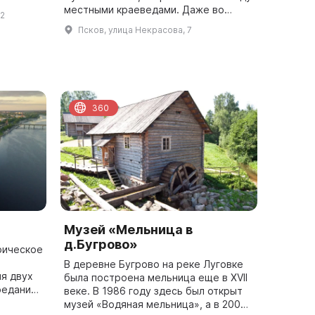
местными краеведами. Даже во
 2
лий,
время революции и войны музей не
Псков, улица Некрасова, 7
I з...
закрывался для посетителей. На
первом ...
360
Музей «Мельница в
д.Бугрово»
рическое
В деревне Бугрово на реке Луговке
ия двух
была построена мельница еще в XVII
преданию,
веке. В 1986 году здесь был открыт
д Псков
музей «Водяная мельница», а в 2007