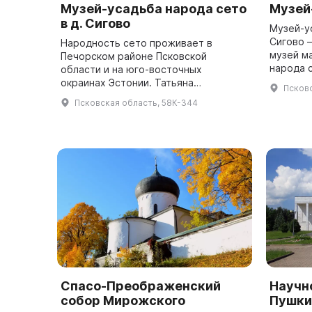
Музей-усадьба народа сето
Музей
в д. Сигово
Музей-у
Сигово 
Народность сето проживает в
музей м
Печорском районе Псковской
народа 
области и на юго-восточных
уникаль
окраинах Эстонии. Татьяна
Псковс
духовну
Николаевна Огарева организовала
Псковская область, 58К-344
столетий
музей-усадьбу народности сето в
деревне Сигово, который явля...
Спасо-Преображенский
Научн
собор Мирожского
Пушки