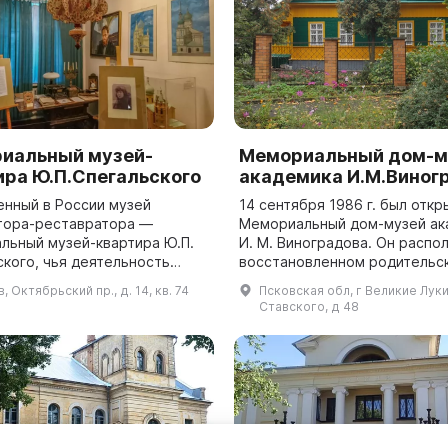
иальный музей-
Мемориальный дом-м
ира Ю.П.Спегальского
академика И.М.Виног
енный в России музей
14 сентября 1986 г. был откр
тора-реставратора —
Мемориальный дом-музей ак
льный музей-квартира Ю.П.
И. М. Виноградова. Он распо
ского, чья деятельность
восстановленном родительс
с двумя городами: Псковом и
доме ученого и по Постанов
в, Октябрьский пр., д. 14, кв. 74
Псковская обл, г Великие Луки
−1938 годах он
Совета Министров СССР «Об
Ставского, д 48
...
увековечивании...