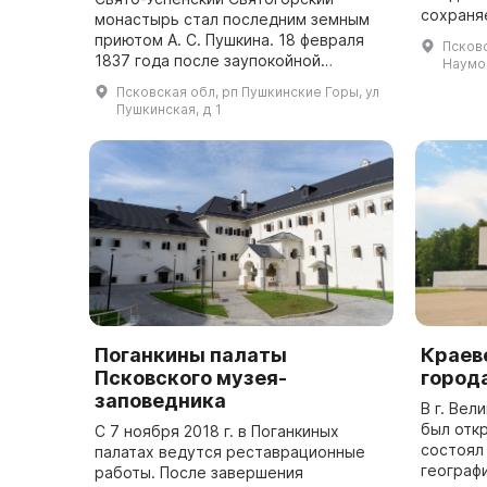
сохраня
монастырь стал последним земным
музыкант
приютом А. С. Пушкина. 18 февраля
Псковс
Этот му
1837 года после заупокойной
Наумов
люде...
панихиды в южном приделе
Псковская обл, рп Пушкинские Горы, ул
Успенского собора, отслуженной
Пушкинская, д 1
архимандритом Геннади...
Поганкины палаты
Краев
Псковского музея-
город
заповедника
В г. Вел
был отк
С 7 ноября 2018 г. в Поганкиных
состоял 
палатах ведутся реставрационные
географ
работы. После завершения