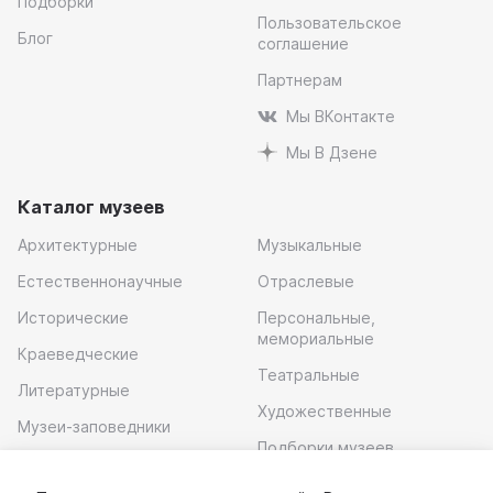
Подборки
Пользовательское
Блог
соглашение
Партнерам
Мы ВКонтакте
Мы В Дзене
Каталог музеев
Архитектурные
Музыкальные
Естественнонаучные
Отраслевые
Исторические
Персональные,
мемориальные
Краеведческие
Театральные
Литературные
Художественные
Музеи-заповедники
Подборки музеев
Музей современного
искусства